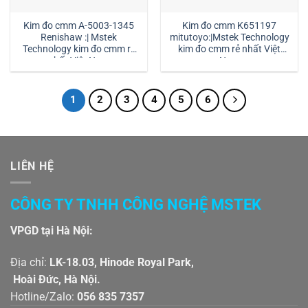
Kim đo cmm A-5003-1345
Kim đo cmm K651197
Renishaw :| Mstek
mitutoyo:|Mstek Technology
Technology kim đo cmm rẻ
kim đo cmm rẻ nhất Việt
nhất Việt Nam
Nam
1
2
3
4
5
6
LIÊN HỆ
CÔNG TY TNHH CÔNG NGHỆ MSTEK
VPGD tại Hà Nội:
Địa chỉ:
LK-18.03, Hinode Royal Park,
Hoài Đức, Hà Nội.
Hotline/Zalo:
056 835 7357