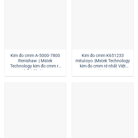
Kim đo cmm A-5000-7800
Kim đo cmm K651233
Renishaw :| Mstek
mitutoyo :|Mstek Technology
Technology kim đo cmm rẻ
kim đo cmm rẻ nhất Việt
nhất Việt Nam
Nam