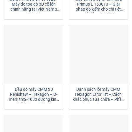
Máy đo tọa độ 3D cỡ lớn
Primus L 153010 – Giải
chính hãng tại Việt Nam :|
pháp đo kiểm cho chi tiết
MSTEK
siêu lớn :| MSTEK
Đầu dò máy CMM 3D
Danh sách lỗi máy CMM
Renishaw – Hexagon – Q-
Hexagon Error list – Cách
mark tm2-1030 đường kính
khắc phục sửa chữa – Phần
1 dài 30mm:| Mstek
1
Technology