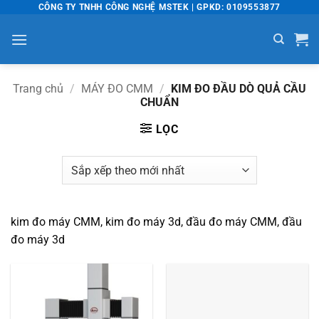
Bỏ
CÔNG TY TNHH CÔNG NGHỆ MSTEK | GPKD: 0109553877
qua
nội
dung
Trang chủ
/
MÁY ĐO CMM
/
KIM ĐO ĐẦU DÒ QUẢ CẦU
CHUẨN
LỌC
kim đo máy CMM, kim đo máy 3d, đầu đo máy CMM, đầu
đo máy 3d