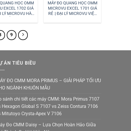
 QUANG HỌC OMM
MÁY ĐO QUANG HỌC OMM
U EXCEL 1702 GIÁ
MICROVU EXCEL 1701 GIÁ
ĐẠI LÝ MICROVU HÀ
RẺ :| ĐẠI LÝ MICROVU VIỆT
NỘI
NAM
8
9
Ự ÁN TIÊU BIỀU
ÁY ĐO CMM MORA PRIMUS – GIẢI PHÁP TỐI ƯU
HO NGÀNH KHUÔN MẪU
o sánh chi tiết các máy CMM: Mora Primus 7107
s Hexagon Global S 7107 vs Zeiss Contura 7106
s Mitutoyo Crysta-Apex V 7106
áy Đo CMM Daisy – Lựa Chọn Hoàn Hảo Giữa