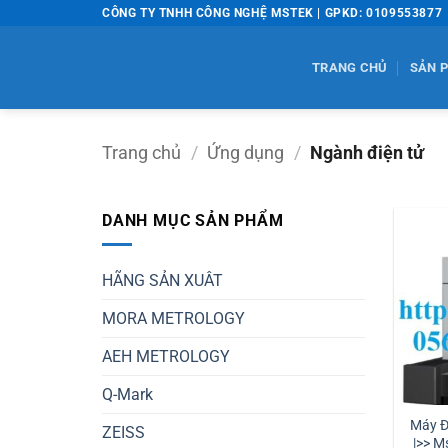
Bỏ
CÔNG TY TNHH CÔNG NGHỆ MSTEK | GPKD: 0109553877
qua
nội
TRANG CHỦ
SẢN 
dung
Trang chủ
/
Ứng dụng
/
Ngành điện tử
DANH MỤC SẢN PHẨM
HÃNG SẢN XUÂT
MORA METROLOGY
AEH METROLOGY
Q-Mark
Máy Đ
ZEISS
|>> M