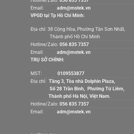
Hotline/Zalo:
056 835 7357
Email:
adm@mstek.vn
VPGD tại Tp Hồ Chí Mính:
Địa chỉ: 38 Cộng Hòa, Phường Tân Sơn Nhấ
Thành phố Hồ Chí Minh
Hotline/Zalo:
056 835 7357
Email:
adm@mstek.vn
TRỤ SỞ CHÍNH:
MST:
0109553877
Địa chỉ:
Tầng 3, Tòa nhà Dolphin Plaz
Số 28 Trần Bình, Phường Từ Liê
Thành phố Hà Nội, Việt Nam.
Hotline/Zalo:
056 835 7357
Email:
adm@mstek.vn