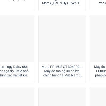
Mstek _Đại Lý Ủy Quyền Tại
xác 
Việt Nam
etrology Daisy 686 –
Mora PRIMUS GT 304020 –
Máy đo
đo tọa độ CMM nhỏ
Máy đo tọa độ 3D cỡ lớn
Primus
hính xác và tiết kiệm
chính hãng tại Việt Nam :|
pháp đo
chi phí
MSTEK
siê