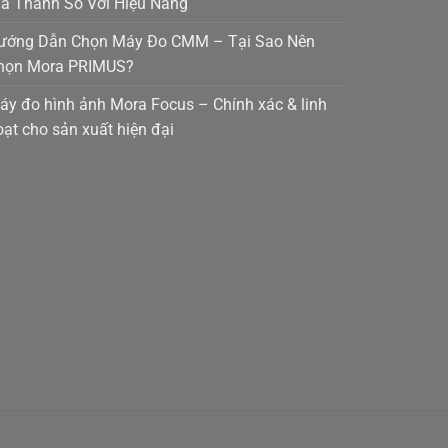
iá Thành So Với Hiệu Năng
ướng Dẫn Chọn Máy Đo CMM – Tại Sao Nên
họn Mora PRIMUS?
áy đo hình ảnh Mora Focus – Chính xác & linh
oạt cho sản xuất hiện đại