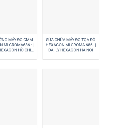
ỠNG MÁY ĐO CMM
SỬA CHỮA MÁY ĐO TỌA ĐỘ
 MI CROMA686 : |
HEXAGON MI CROMA 686 : |
 HEXAGON HỒ CHÍ
ĐẠI LÝ HEXAGON HÀ NỘI
MINH