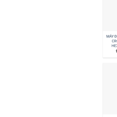
MÁY 
CRO
HE