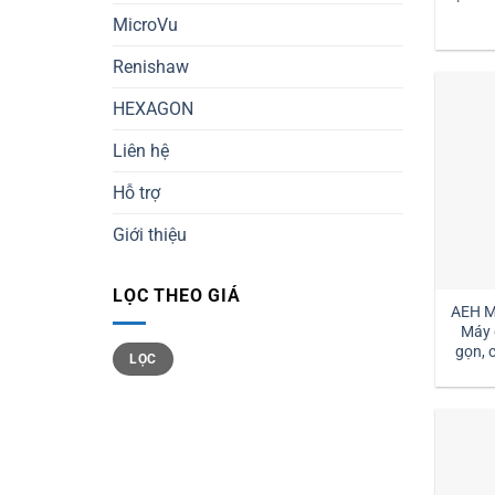
MicroVu
Renishaw
HEXAGON
Liên hệ
Hỗ trợ
Giới thiệu
LỌC THEO GIÁ
AEH M
Máy 
Giá
Giá
gọn, c
LỌC
tối
tối
thiểu
đa