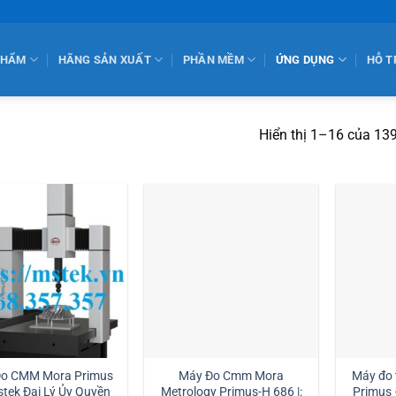
PHẨM
HÃNG SẢN XUẤT
PHẦN MỀM
ỨNG DỤNG
HỖ T
Hiển thị 1–16 của 139
o CMM Mora Primus
Máy Đo Cmm Mora
Máy đo
stek Đại Lý Ủy Quyền
Metrology Primus-H 686 |:
Primus – Thiết bị đo chính