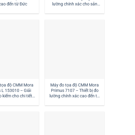
cao đến từ Đức
lường chính xác cho sản
xuất hiện đại
 tọa độ CMM Mora
Máy đo tọa độ CMM Mora
 L 153010 – Giải
Primus 7107 – Thiết bị đo
 kiểm cho chi tiết
lường chính xác cao đến từ
u lớn :| MSTEK
Đức