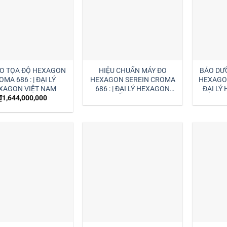
ĐO TỌA ĐỘ HEXAGON
HIỆU CHUẨN MÁY ĐO
BẢO DƯ
MA 686 : | ĐẠI LÝ
HEXAGON SEREIN CROMA
HEXAGON
XAGON VIỆT NAM
686 : | ĐẠI LÝ HEXAGON
ĐẠI LÝ
MIỀN TRUNG
₫
1,644,000,000