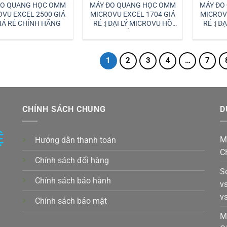
ĐO QUANG HỌC OMM
MÁY ĐO QUANG HỌC OMM
MÁY ĐO
VU EXCEL 2500 GIÁ
MICROVU EXCEL 1704 GIÁ
MICROV
IÁ RẺ CHÍNH HÃNG
RẺ :| ĐẠI LÝ MICROVU HỒ
RẺ :| 
CHÍ MINH
1
2
3
4
…
7
CHÍNH SÁCH CHUNG
D
Ệ
M
Hướng dẫn thanh toán
C
Chính sách đổi hàng
S
Chính sách bảo hành
v
v
Chính sách bảo mật
k,
M