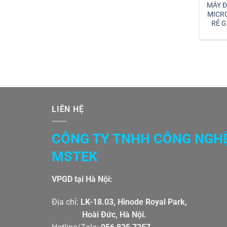
MÁY 
MICRO
RẺ G
LIÊN HỆ
CÔNG TY TNHH CÔNG NGH
MSTEK
VPGD tại Hà Nội:
Địa chỉ:
LK-18.03, Hinode Royal Par
Hoài Đức, Hà Nội.