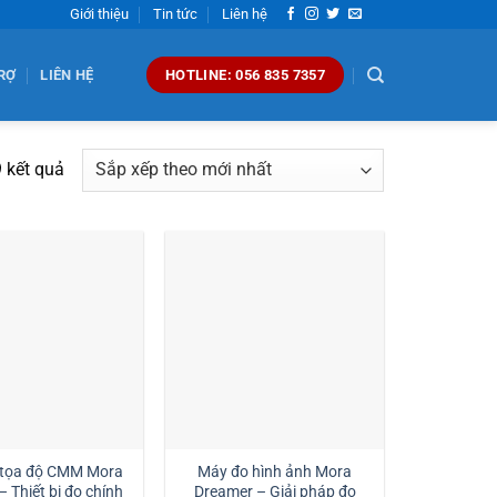
Giới thiệu
Tin tức
Liên hệ
RỢ
LIÊN HỆ
HOTLINE: 056 835 7357
Đã
 kết quả
sắp
xếp
theo
mới
nhất
 tọa độ CMM Mora
Máy đo hình ảnh Mora
Dreamer – Giải pháp đo