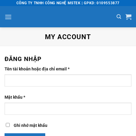
Bỏ
CÔNG TY TNHH CÔNG NGHỆ MSTEK | GPKD: 0109553877
qua
nội
dung
MY ACCOUNT
ĐĂNG NHẬP
Bắt
Tên tài khoản hoặc địa chỉ email
*
buộc
Bắt
Mật khẩu
*
buộc
Ghi nhớ mật khẩu