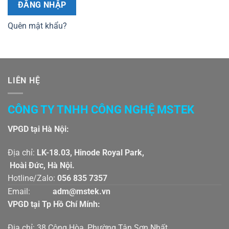
ĐĂNG NHẬP
Quên mật khẩu?
LIÊN HỆ
CÔNG TY TNHH CÔNG NGHỆ MSTEK
VPGD tại Hà Nội:
Địa chỉ:
LK-18.03, Hinode Royal Park,
Hoài Đức, Hà Nội.
Hotline/Zalo:
056 835 7357
Email:
adm@mstek.vn
VPGD tại Tp Hồ Chí Mính:
Địa chỉ: 38 Cộng Hòa, Phường Tân Sơn Nhất,