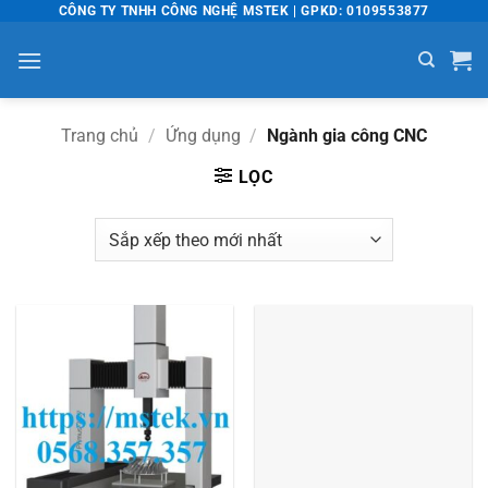
Bỏ
CÔNG TY TNHH CÔNG NGHỆ MSTEK | GPKD: 0109553877
qua
nội
dung
Trang chủ
/
Ứng dụng
/
Ngành gia công CNC
LỌC