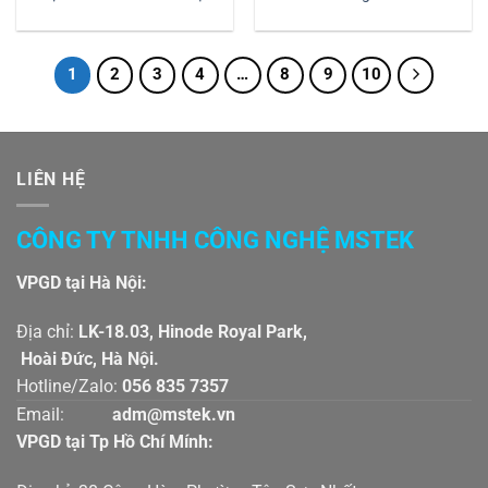
1
2
3
4
…
8
9
10
LIÊN HỆ
CÔNG TY TNHH CÔNG NGHỆ MSTEK
VPGD tại Hà Nội:
Địa chỉ:
LK-18.03, Hinode Royal Park,
Hoài Đức, Hà Nội.
Hotline/Zalo:
056 835 7357
Email:
adm@mstek.vn
VPGD tại Tp Hồ Chí Mính: