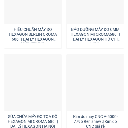
HIỆU CHUẨN MÁY ĐO
BẢO DƯỠNG MÁY ĐO CMM
HEXAGON SEREIN CROMA
HEXAGON MI CROMA686 : |
686 : | ĐẠI LÝ HEXAGON
ĐẠI LÝ HEXAGON HỒ CHÍ
MIỀN TRUNG
MINH
SỬA CHỮA MÁY ĐO TỌA ĐỘ
Kim đo máy CNC A-5000-
HEXAGON MI CROMA 686 : |
7795 Renishaw :| Kim đo
ĐẠI LÝ HEXAGON HÀ NỘI
CNC giá rẻ