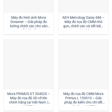
Máy đo hình ảnh Mora
AEH Metrology Daisy 686 –
Dreamer – Giải pháp đo
Máy đo tọa độ CMM nhỏ
lường chính xác cho sản
gọn, chính xác và tiết kiệm
xuất hiện đại
chi phí
Mora PRIMUS GT 304020 –
Máy đo tọa độ CMM Mora
Máy đo tọa độ 3D cỡ lớn
Primus L 153010 – Giải
chính hãng tại Việt Nam :|
pháp đo kiểm cho chi tiết
MSTEK
siêu lớn :| MSTEK