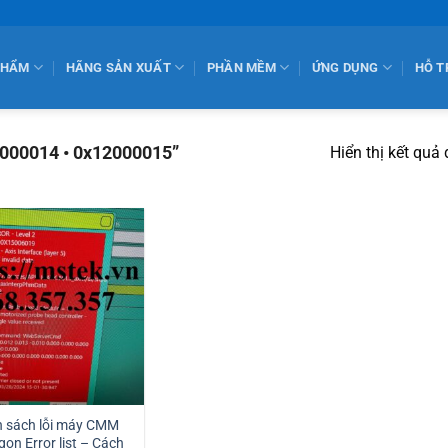
PHẨM
HÃNG SẢN XUẤT
PHẦN MỀM
ỨNG DỤNG
HỖ T
000014 • 0x12000015”
Hiển thị kết quả
 sách lỗi máy CMM
on Error list – Cách