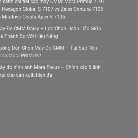
o sánh chi tiết các máy CMM: Mora Primus 7107
s Hexagon Global S 7107 vs Zeiss Contura 7106
s Mitutoyo Crysta-Apex V 7106
áy Đo CMM Daisy – Lựa Chọn Hoàn Hảo Giữa
iá Thành So Với Hiệu Năng
ướng Dẫn Chọn Máy Đo CMM – Tại Sao Nên
họn Mora PRIMUS?
áy đo hình ảnh Mora Focus – Chính xác & linh
oạt cho sản xuất hiện đại