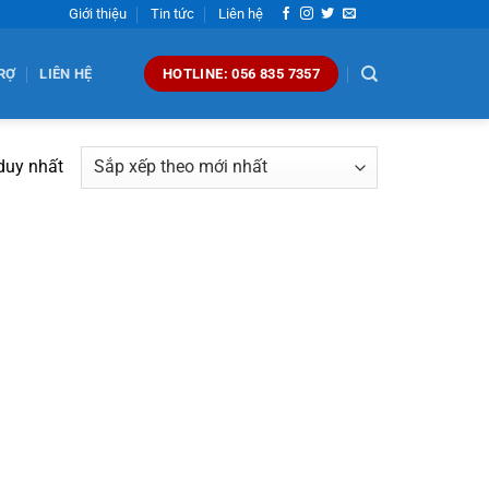
Giới thiệu
Tin tức
Liên hệ
RỢ
LIÊN HỆ
HOTLINE: 056 835 7357
 duy nhất