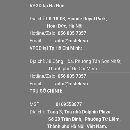
VPGD tại Hà Nội:
Địa chỉ:
LK-18.03, Hinode Royal Par
Hoài Đức, Hà Nội.
Hotline/Zalo:
056 835 7357
Email:
adm@mstek.vn
VPGD tại Tp Hồ Chí Mính:
Địa chỉ: 38 Cộng Hòa, Phường Tân Sơn Nhấ
Thành phố Hồ Chí Minh
Hotline/Zalo:
056 835 7357
Email:
adm@mstek.vn
TRỤ SỞ CHÍNH:
MST:
0109553877
Địa chỉ:
Tầng 3, Tòa nhà Dolphin Plaz
Số 28 Trần Bình, Phường Từ Liê
Thành phố Hà Nội, Việt Nam.