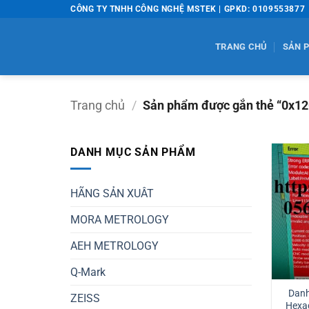
Bỏ
CÔNG TY TNHH CÔNG NGHỆ MSTEK | GPKD: 0109553877
qua
nội
TRANG CHỦ
SẢN 
dung
Trang chủ
/
Sản phẩm được gắn thẻ “0x12
DANH MỤC SẢN PHẨM
HÃNG SẢN XUÂT
MORA METROLOGY
AEH METROLOGY
Q-Mark
Danh
ZEISS
Hexag