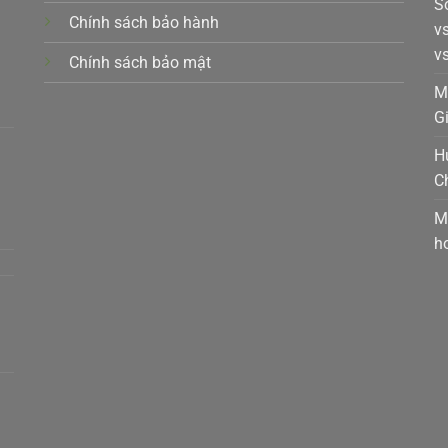
S
Chính sách bảo hành
v
v
Chính sách bảo mật
k,
M
G
H
C
t,
M
h
a,
m,