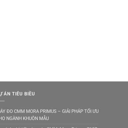
Ự ÁN TIÊU BIỀU
ÁY ĐO CMM MORA PRIMUS – GIẢI PHÁP TỐI ƯU
HO NGÀNH KHUÔN MẪU