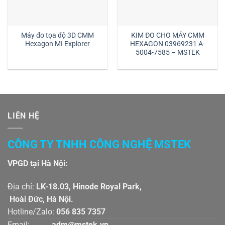
Máy đo tọa độ 3D CMM
KIM ĐO CHO MÁY CMM
Hexagon MI Explorer
HEXAGON 03969231 A-
5004-7585 – MSTEK
LIÊN HỆ
CÔNG TY TNHH CÔNG NGHỆ MSTEK
VPGD tại Hà Nội:
Địa chỉ:
LK-18.03, Hinode Royal Park,
Hoài Đức, Hà Nội.
Hotline/Zalo:
056 835 7357
Email:
adm@mstek.vn