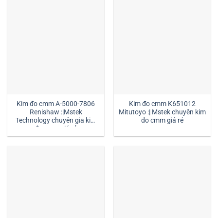
Kim đo cmm A-5000-7806
Kim đo cmm K651012
Renishaw :|Mstek
Mitutoyo :| Mstek chuyên kim
Technology chuyên gia kim
đo cmm giá rẻ
đo cmm giá rẻ