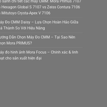
o sánh chi tiết các máy CMM: Mora Primus 7107
s Hexagon Global S 7107 vs Zeiss Contura 7106
s Mitutoyo Crysta-Apex V 7106
áy Đo CMM Daisy – Lựa Chọn Hoàn Hảo Giữa
iá Thành So Với Hiệu Năng
ướng Dẫn Chọn Máy Đo CMM – Tại Sao Nên
họn Mora PRIMUS?
áy đo hình ảnh Mora Focus – Chính xác & linh
oạt cho sản xuất hiện đại