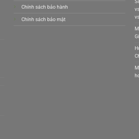
S
Chính sách bảo hành
v
v
Chính sách bảo mật
k,
M
G
H
C
t,
M
h
a,
m,