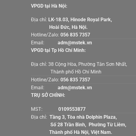
VPGD tại Hà Nội:
Địa chỉ:
LK-18.03, Hinode Royal Par
Hoài Đức, Hà Nội.
Hotline/Zalo:
056 835 7357
Email:
adm@mstek.vn
VPGD tại Tp Hồ Chí Mính:
Địa chỉ: 38 Cộng Hòa, Phường Tân Sơn Nhấ
Thành phố Hồ Chí Minh
Hotline/Zalo:
056 835 7357
Email:
adm@mstek.vn
TRỤ SỞ CHÍNH:
MST:
0109553877
Địa chỉ:
Tầng 3, Tòa nhà Dolphin Plaz
Số 28 Trần Bình, Phường Từ Liê
Thành phố Hà Nội, Việt Nam.