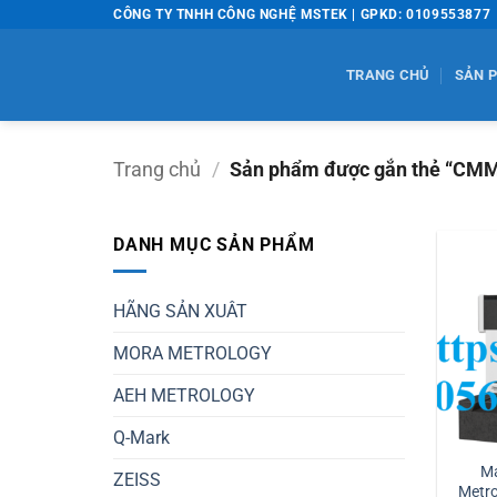
Bỏ
CÔNG TY TNHH CÔNG NGHỆ MSTEK | GPKD: 0109553877
qua
nội
TRANG CHỦ
SẢN 
dung
Trang chủ
/
Sản phẩm được gắn thẻ “CMM
DANH MỤC SẢN PHẨM
HÃNG SẢN XUÂT
MORA METROLOGY
AEH METROLOGY
Q-Mark
M
ZEISS
Metro