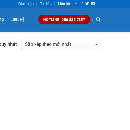
Giới thiệu
Tin tức
Liên hệ
RỢ
LIÊN HỆ
HOTLINE: 056 835 7357
 duy nhất