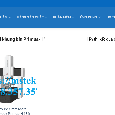
PHẨM
HÃNG SẢN XUẤT
PHẦN MỀM
ỨNG DỤNG
HỖ T
 khung kín Primus-H”
Hiển thị kết quả
áy Đo Cmm Mora
logy Primus-H 686 |: