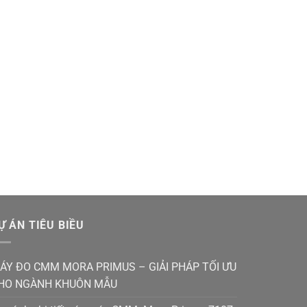
Ự ÁN TIÊU BIỀU
ÁY ĐO CMM MORA PRIMUS – GIẢI PHÁP TỐI ƯU
HO NGÀNH KHUÔN MẪU