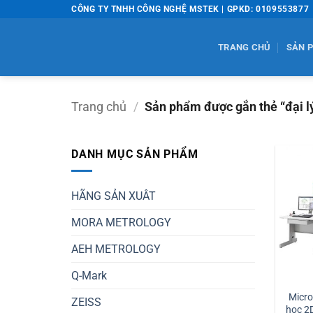
Bỏ
CÔNG TY TNHH CÔNG NGHỆ MSTEK | GPKD: 0109553877
qua
nội
TRANG CHỦ
SẢN 
dung
Trang chủ
/
Sản phẩm được gắn thẻ “đại l
DANH MỤC SẢN PHẨM
HÃNG SẢN XUÂT
MORA METROLOGY
AEH METROLOGY
Q-Mark
Micr
ZEISS
học 2D