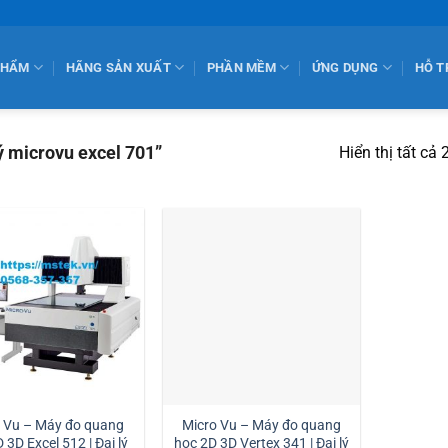
PHẨM
HÃNG SẢN XUẤT
PHẦN MỀM
ỨNG DỤNG
HỖ T
ý microvu excel 701”
Hiển thị tất cả 
o Vu – Máy đo quang
Micro Vu – Máy đo quang
 3D Excel 512 | Đại lý
học 2D 3D Vertex 341 | Đại lý