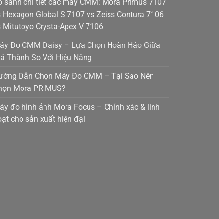
o sánh chi tiết các máy CMM: Mora Primus 7107
s Hexagon Global S 7107 vs Zeiss Contura 7106
s Mitutoyo Crysta-Apex V 7106
áy Đo CMM Daisy – Lựa Chọn Hoàn Hảo Giữa
iá Thành So Với Hiệu Năng
ướng Dẫn Chọn Máy Đo CMM – Tại Sao Nên
họn Mora PRIMUS?
áy đo hình ảnh Mora Focus – Chính xác & linh
oạt cho sản xuất hiện đại