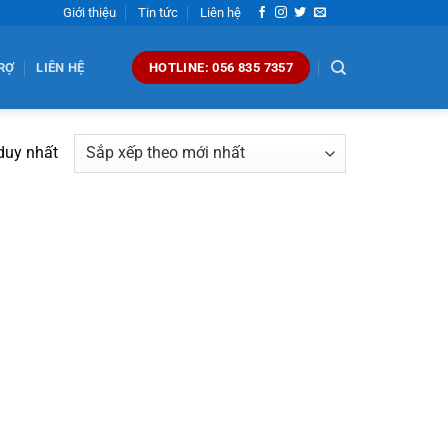
Giới thiệu
Tin tức
Liên hệ
RỢ
LIÊN HỆ
HOTLINE: 056 835 7357
 duy nhất