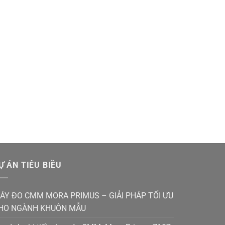
Ự ÁN TIÊU BIỀU
ÁY ĐO CMM MORA PRIMUS – GIẢI PHÁP TỐI ƯU
HO NGÀNH KHUÔN MẪU