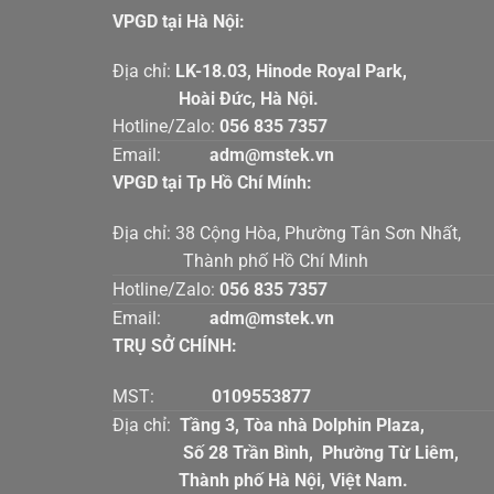
VPGD tại Hà Nội:
Địa chỉ:
LK-18.03, Hinode Royal Par
Hoài Đức, Hà Nội.
Hotline/Zalo:
056 835 7357
Email:
adm@mstek.vn
VPGD tại Tp Hồ Chí Mính:
Địa chỉ: 38 Cộng Hòa, Phường Tân Sơn Nhấ
Thành phố Hồ Chí Minh
Hotline/Zalo:
056 835 7357
Email:
adm@mstek.vn
TRỤ SỞ CHÍNH:
MST:
0109553877
Địa chỉ:
Tầng 3, Tòa nhà Dolphin Plaz
Số 28 Trần Bình, Phường Từ Liê
Thành phố Hà Nội, Việt Nam.