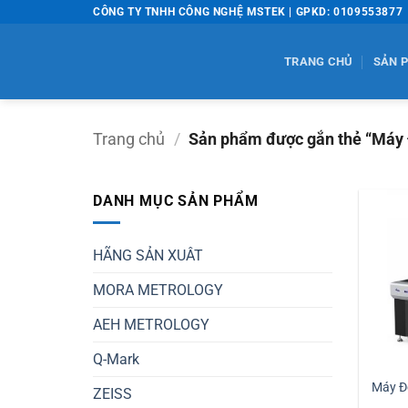
Bỏ
CÔNG TY TNHH CÔNG NGHỆ MSTEK | GPKD: 0109553877
qua
nội
TRANG CHỦ
SẢN 
dung
Trang chủ
/
Sản phẩm được gắn thẻ “Máy 
DANH MỤC SẢN PHẨM
HÃNG SẢN XUÂT
MORA METROLOGY
AEH METROLOGY
Q-Mark
Máy Đ
ZEISS