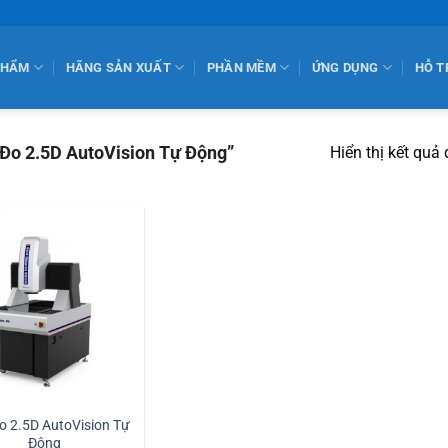
PHẨM
HÃNG SẢN XUẤT
PHẦN MỀM
ỨNG DỤNG
HỖ T
Đo 2.5D AutoVision Tự Động”
Hiển thị kết quả
o 2.5D AutoVision Tự
Động