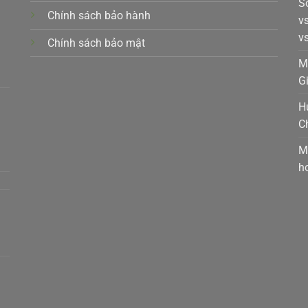
S
Chính sách bảo hành
v
v
Chính sách bảo mật
k,
M
G
H
C
t,
M
h
a,
m,