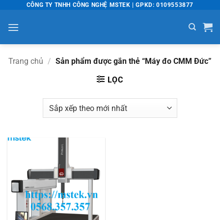
Bỏ
CÔNG TY TNHH CÔNG NGHỆ MSTEK | GPKD: 0109553877
qua
nội
dung
Trang chủ
/
Sản phẩm được gắn thẻ “Máy đo CMM Đức”
LỌC