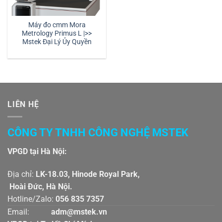
Máy đo cmm Mora
Metrology Primus L |>>
Mstek Đại Lý Ủy Quyền
LIÊN HỆ
CÔNG TY TNHH CÔNG NGHỆ MSTEK
VPGD tại Hà Nội:
Địa chỉ:
LK-18.03, Hinode Royal Park,
Hoài Đức, Hà Nội.
Hotline/Zalo:
056 835 7357
Email:
adm@mstek.vn