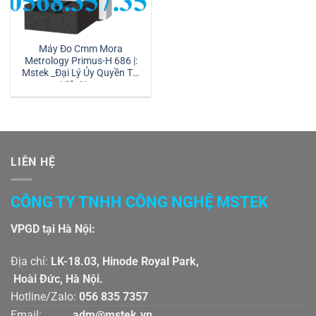
Máy Đo Cmm Mora
Metrology Primus-H 686 |:
Mstek _Đại Lý Ủy Quyền Tại
Việt Nam
LIÊN HỆ
CÔNG TY TNHH CÔNG NGHỆ MSTEK
VPGD tại Hà Nội:
Địa chỉ:
LK-18.03, Hinode Royal Park,
Hoài Đức, Hà Nội.
Hotline/Zalo:
056 835 7357
Email:
adm@mstek.vn