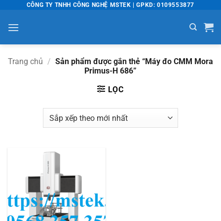
Bỏ
CÔNG TY TNHH CÔNG NGHỆ MSTEK | GPKD: 0109553877
qua
nội
dung
Trang chủ
/
Sản phẩm được gắn thẻ “Máy đo CMM Mora
Primus-H 686”
LỌC