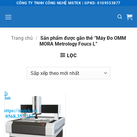
Bỏ
CÔNG TY TNHH CÔNG NGHỆ MSTEK | GPKD: 0109553877
qua
nội
dung
Trang chủ
/
Sản phẩm được gắn thẻ “Máy Đo OMM
MORA Metrology Foucs L”
LỌC