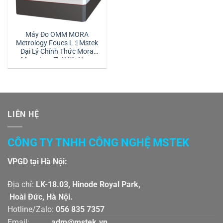
Máy Đo OMM MORA
Metrology Foucs L :| Mstek
Đại Lý Chính Thức Mora
Metrology Tại Việt Nam
LIÊN HỆ
CÔNG TY TNHH CÔNG NGHỆ MSTEK
VPGD tại Hà Nội:
Địa chỉ:
LK-18.03, Hinode Royal Park,
Hoài Đức, Hà Nội.
Hotline/Zalo:
056 835 7357
Email:
adm@mstek.vn