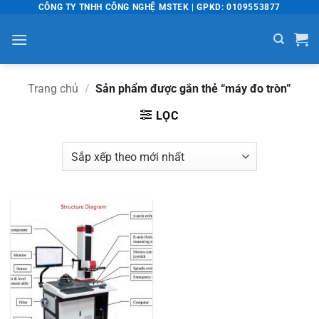
Bỏ
CÔNG TY TNHH CÔNG NGHỆ MSTEK | GPKD: 0109553877
qua
nội
dung
Trang chủ
/
Sản phẩm được gắn thẻ “máy đo tròn”
LỌC