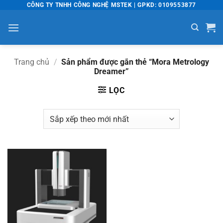
Bỏ
CÔNG TY TNHH CÔNG NGHỆ MSTEK | GPKD: 0109553877
qua
nội
dung
Trang chủ
/
Sản phẩm được gắn thẻ “Mora Metrology
Dreamer”
LỌC