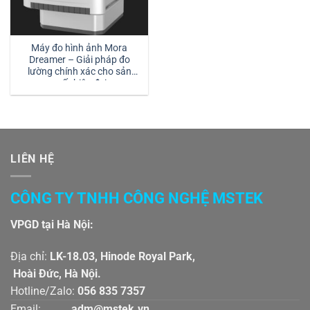
Máy đo hình ảnh Mora
Dreamer – Giải pháp đo
lường chính xác cho sản
xuất hiện đại
LIÊN HỆ
CÔNG TY TNHH CÔNG NGHỆ MSTEK
VPGD tại Hà Nội:
Địa chỉ:
LK-18.03, Hinode Royal Park,
Hoài Đức, Hà Nội.
Hotline/Zalo:
056 835 7357
Email:
adm@mstek.vn