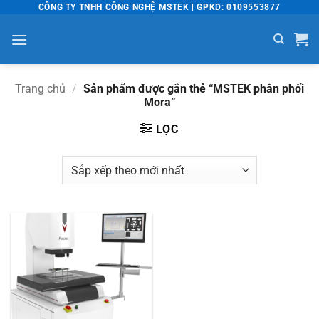
Bỏ
CÔNG TY TNHH CÔNG NGHỆ MSTEK | GPKD: 0109553877
qua
nội
dung
Trang chủ
/
Sản phẩm được gắn thẻ “MSTEK phân phối
Mora”
LỌC