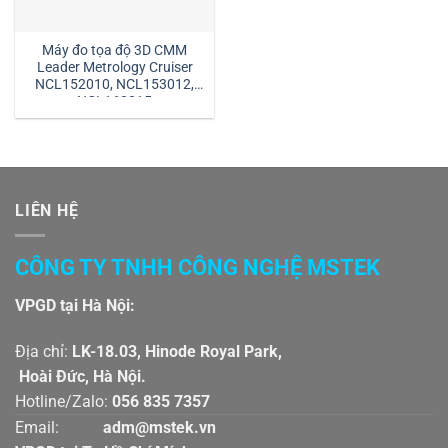
Máy đo tọa độ 3D CMM
Leader Metrology Cruiser
NCL152010, NCL153012,
NCL163015
LIÊN HỆ
CÔNG TY TNHH CÔNG NGHỆ MSTEK
VPGD tại Hà Nội:
Địa chỉ:
LK-18.03, Hinode Royal Park,
Hoài Đức, Hà Nội.
Hotline/Zalo:
056 835 7357
Email:
adm@mstek.vn