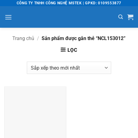
Bỏ
CÔNG TY TNHH CÔNG NGHỆ MSTEK | GPKD: 0109553877
qua
nội
dung
Trang chủ
/
Sản phẩm được gắn thẻ “NCL153012”
LỌC