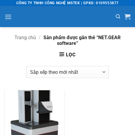
Bỏ
CÔNG TY TNHH CÔNG NGHỆ MSTEK | GPKD: 0109553877
qua
nội
dung
Trang chủ
/
Sản phẩm được gắn thẻ “NET.GEAR
software”
LỌC