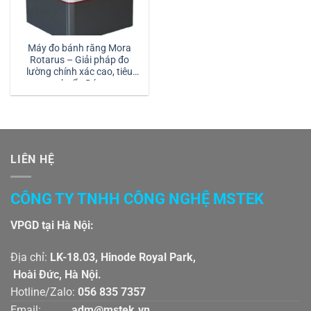
Máy đo bánh răng Mora
Rotarus – Giải pháp đo
lường chính xác cao, tiêu
chuẩn Đức
LIÊN HỆ
CÔNG TY TNHH CÔNG NGHỆ MSTEK
VPGD tại Hà Nội:
Địa chỉ:
LK-18.03, Hinode Royal Park,
Hoài Đức, Hà Nội.
Hotline/Zalo:
056 835 7357
Email:
adm@mstek.vn