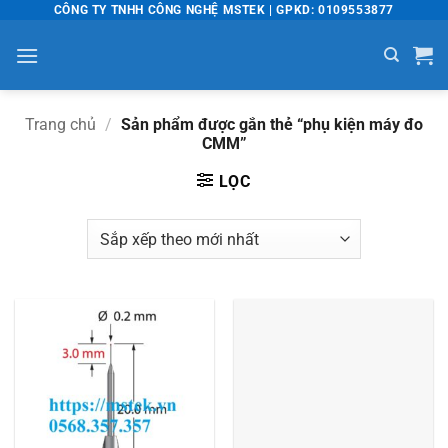
Bỏ
CÔNG TY TNHH CÔNG NGHỆ MSTEK | GPKD: 0109553877
qua
nội
dung
Trang chủ
/
Sản phẩm được gắn thẻ “phụ kiện máy đo
CMM”
LỌC