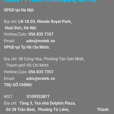
CÔNG TY TNHH CÔNG NGHỆ MSTEK
VPGD tại Hà Nội:
Địa chỉ:
LK-18.03, Hinode Royal Park,
Hoài Đức, Hà Nội.
Hotline/Zalo:
056 835 7357
Email:
adm@mstek.vn
VPGD tại Tp Hồ Chí Mính:
Địa chỉ: 38 Cộng Hòa, Phường Tân Sơn Nhất,
Thành phố Hồ Chí Minh
Hotline/Zalo:
056 835 7357
Email:
adm@mstek.vn
TRỤ SỞ CHÍNH:
MST:
0109553877
Địa chỉ:
Tầng 3, Tòa nhà Dolphin Plaza,
Số 28 Trần Bình, Phường Từ Liêm, Thành