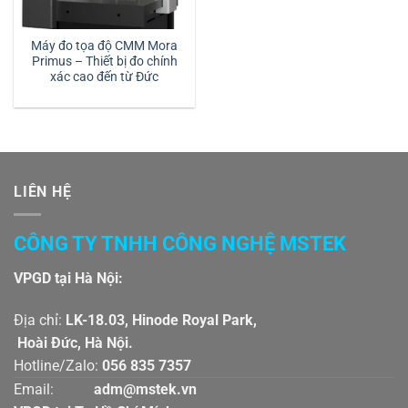
Máy đo tọa độ CMM Mora
Primus – Thiết bị đo chính
xác cao đến từ Đức
LIÊN HỆ
CÔNG TY TNHH CÔNG NGHỆ MSTEK
VPGD tại Hà Nội:
Địa chỉ:
LK-18.03, Hinode Royal Park,
Hoài Đức, Hà Nội.
Hotline/Zalo:
056 835 7357
Email:
adm@mstek.vn