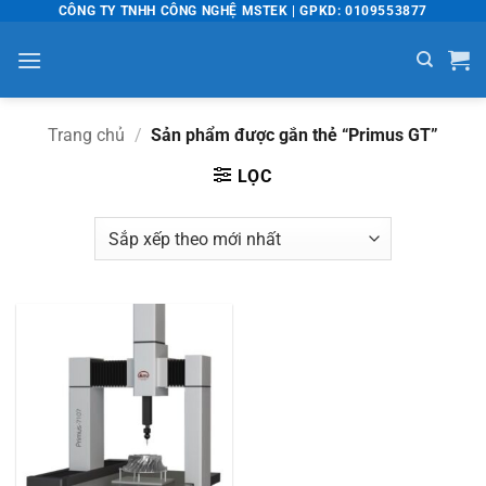
Bỏ
CÔNG TY TNHH CÔNG NGHỆ MSTEK | GPKD: 0109553877
qua
nội
dung
Trang chủ
/
Sản phẩm được gắn thẻ “Primus GT”
LỌC