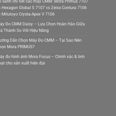
o sánh chi tiết các máy CMM: Mora Primus 7107
s Hexagon Global S 7107 vs Zeiss Contura 7106
s Mitutoyo Crysta-Apex V 7106
áy Đo CMM Daisy – Lựa Chọn Hoàn Hảo Giữa
iá Thành So Với Hiệu Năng
ướng Dẫn Chọn Máy Đo CMM – Tại Sao Nên
họn Mora PRIMUS?
áy đo hình ảnh Mora Focus – Chính xác & linh
oạt cho sản xuất hiện đại