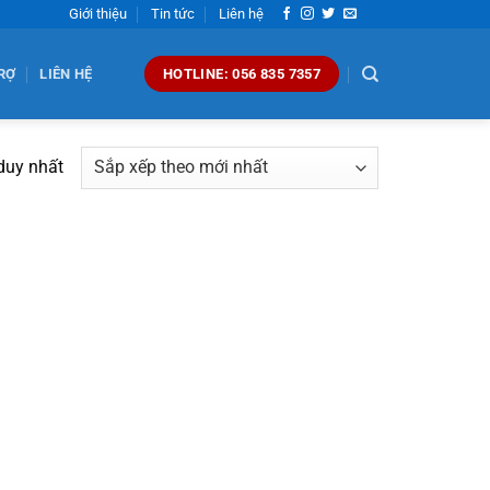
Giới thiệu
Tin tức
Liên hệ
RỢ
LIÊN HỆ
HOTLINE: 056 835 7357
 duy nhất