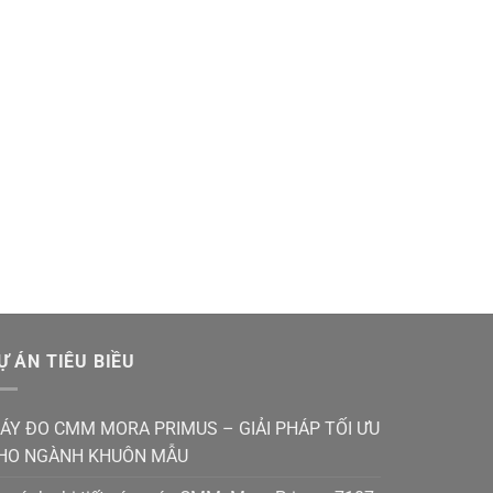
Ự ÁN TIÊU BIỀU
ÁY ĐO CMM MORA PRIMUS – GIẢI PHÁP TỐI ƯU
HO NGÀNH KHUÔN MẪU