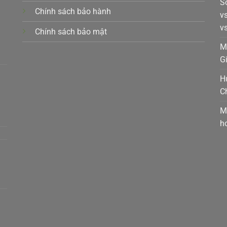
S
Chính sách bảo hành
v
v
Chính sách bảo mật
k,
M
G
H
C
t,
M
h
a,
m,