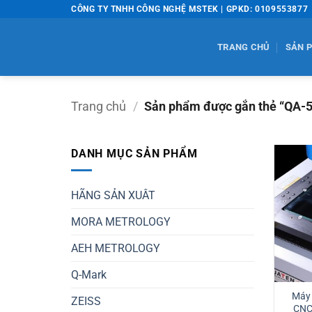
Bỏ
CÔNG TY TNHH CÔNG NGHỆ MSTEK | GPKD: 0109553877
qua
nội
TRANG CHỦ
SẢN 
dung
Trang chủ
/
Sản phẩm được gắn thẻ “QA-
DANH MỤC SẢN PHẨM
HÃNG SẢN XUÂT
MORA METROLOGY
AEH METROLOGY
Q-Mark
Máy 
ZEISS
CNC