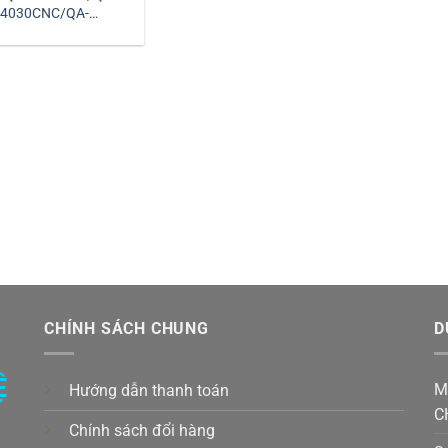
4030CNC/QA-
CNC/QA-6050CNC |
 lý Jaten Việt Nam
CHÍNH SÁCH CHUNG
D
Ệ
M
Hướng dẫn thanh toán
C
Chính sách đổi hàng