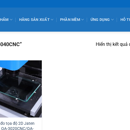
PHẨM
HÃNG SẢN XUẤT
PHẦN MỀM
ỨNG DỤNG
HỖ T
5040CNC”
Hiển thị kết quả
đo tọa độ 2D Jaten
 QA-3020CNC/QA-