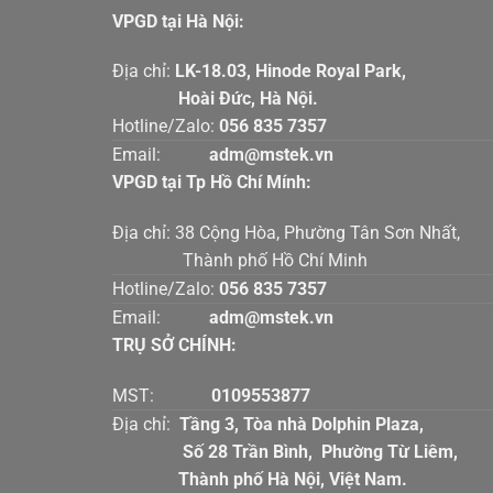
VPGD tại Hà Nội:
Địa chỉ:
LK-18.03, Hinode Royal Par
Hoài Đức, Hà Nội.
Hotline/Zalo:
056 835 7357
Email:
adm@mstek.vn
VPGD tại Tp Hồ Chí Mính:
Địa chỉ: 38 Cộng Hòa, Phường Tân Sơn Nhấ
Thành phố Hồ Chí Minh
Hotline/Zalo:
056 835 7357
Email:
adm@mstek.vn
TRỤ SỞ CHÍNH:
MST:
0109553877
Địa chỉ:
Tầng 3, Tòa nhà Dolphin Plaz
Số 28 Trần Bình, Phường Từ Liê
Thành phố Hà Nội, Việt Nam.