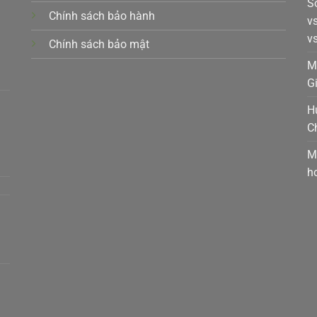
S
Chính sách bảo hành
v
v
Chính sách bảo mật
k,
M
G
H
C
t,
M
h
a,
m,