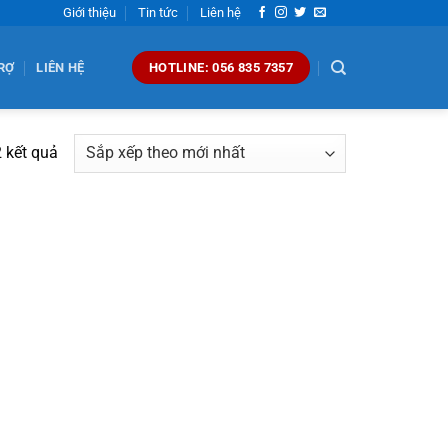
Giới thiệu
Tin tức
Liên hệ
RỢ
LIÊN HỆ
HOTLINE: 056 835 7357
Đã
2 kết quả
sắp
xếp
theo
mới
nhất