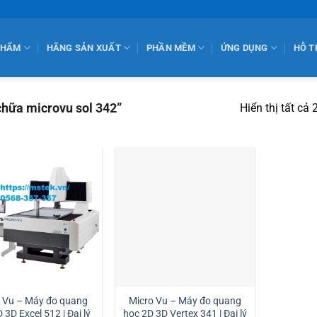
PHẨM
HÃNG SẢN XUẤT
PHẦN MỀM
ỨNG DỤNG
HỖ T
hữa microvu sol 342”
Hiển thị tất cả 
o Vu – Máy đo quang
Micro Vu – Máy đo quang
 3D Excel 512 | Đại lý
học 2D 3D Vertex 341 | Đại lý