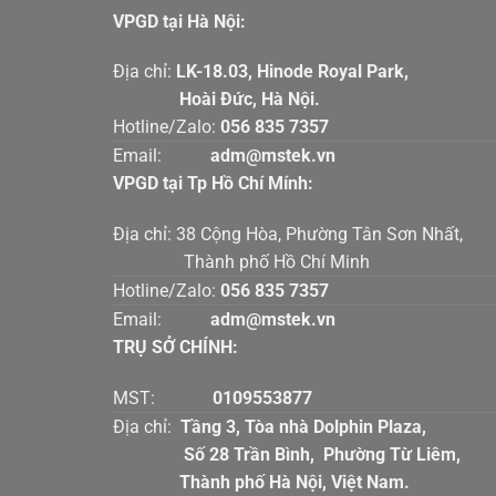
VPGD tại Hà Nội:
Địa chỉ:
LK-18.03, Hinode Royal Par
Hoài Đức, Hà Nội.
Hotline/Zalo:
056 835 7357
Email:
adm@mstek.vn
VPGD tại Tp Hồ Chí Mính:
Địa chỉ: 38 Cộng Hòa, Phường Tân Sơn Nhấ
Thành phố Hồ Chí Minh
Hotline/Zalo:
056 835 7357
Email:
adm@mstek.vn
TRỤ SỞ CHÍNH:
MST:
0109553877
Địa chỉ:
Tầng 3, Tòa nhà Dolphin Plaz
Số 28 Trần Bình, Phường Từ Liê
Thành phố Hà Nội, Việt Nam.