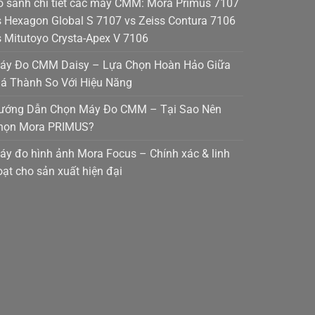
o sánh chi tiết các máy CMM: Mora Primus 7107
s Hexagon Global S 7107 vs Zeiss Contura 7106
s Mitutoyo Crysta-Apex V 7106
áy Đo CMM Daisy – Lựa Chọn Hoàn Hảo Giữa
iá Thành So Với Hiệu Năng
ướng Dẫn Chọn Máy Đo CMM – Tại Sao Nên
họn Mora PRIMUS?
áy đo hình ảnh Mora Focus – Chính xác & linh
oạt cho sản xuất hiện đại