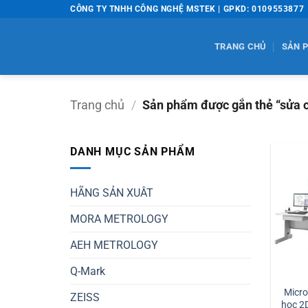
Bỏ
CÔNG TY TNHH CÔNG NGHỆ MSTEK | GPKD: 0109553877
qua
nội
TRANG CHỦ
SẢN 
dung
Trang chủ
/
Sản phẩm được gắn thẻ “sửa c
DANH MỤC SẢN PHẨM
HÃNG SẢN XUÂT
MORA METROLOGY
AEH METROLOGY
Q-Mark
Micr
ZEISS
học 2D