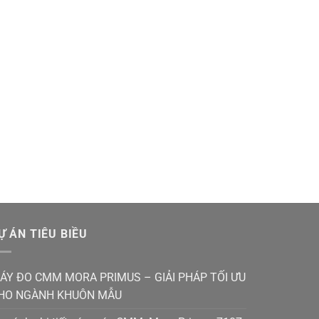
Ự ÁN TIÊU BIỀU
ÁY ĐO CMM MORA PRIMUS – GIẢI PHÁP TỐI ƯU
HO NGÀNH KHUÔN MẪU