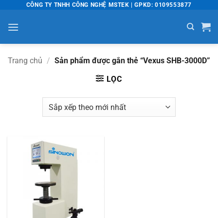
Bỏ
CÔNG TY TNHH CÔNG NGHỆ MSTEK | GPKD: 0109553877
qua
nội
dung
Trang chủ
/
Sản phẩm được gắn thẻ “Vexus SHB-3000D”
LỌC