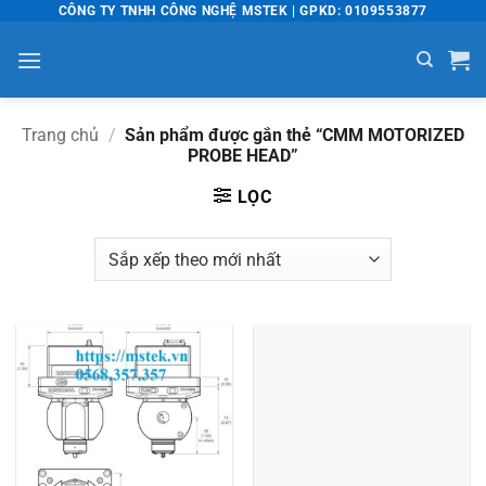
Bỏ
CÔNG TY TNHH CÔNG NGHỆ MSTEK | GPKD: 0109553877
qua
nội
dung
Trang chủ
/
Sản phẩm được gắn thẻ “CMM MOTORIZED
PROBE HEAD”
LỌC