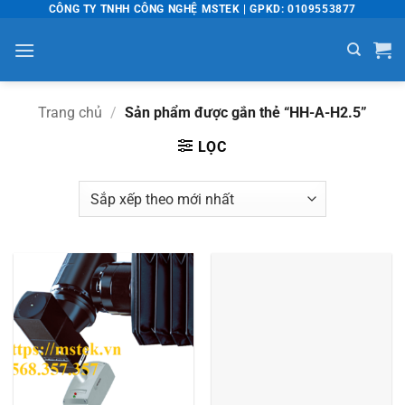
Bỏ
CÔNG TY TNHH CÔNG NGHỆ MSTEK | GPKD: 0109553877
qua
nội
dung
Trang chủ
/
Sản phẩm được gắn thẻ “HH-A-H2.5”
LỌC