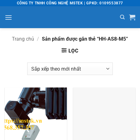
Bỏ
CÔNG TY TNHH CÔNG NGHỆ MSTEK | GPKD: 0109553877
qua
nội
dung
Trang chủ
/
Sản phẩm được gắn thẻ “HH-AS8-M5”
LỌC