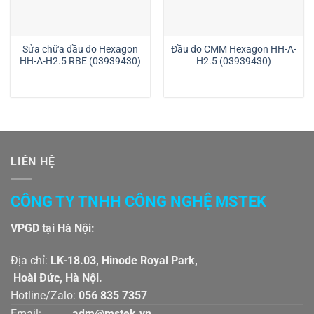
Sửa chữa đầu đo Hexagon
Đầu đo CMM Hexagon HH-A-
HH-A-H2.5 RBE (03939430)
H2.5 (03939430)
LIÊN HỆ
CÔNG TY TNHH CÔNG NGHỆ MSTEK
VPGD tại Hà Nội:
Địa chỉ:
LK-18.03, Hinode Royal Park,
Hoài Đức, Hà Nội.
Hotline/Zalo:
056 835 7357
Email:
adm@mstek.vn