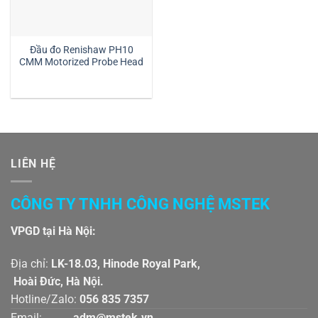
Đầu đo Renishaw PH10
CMM Motorized Probe Head
LIÊN HỆ
CÔNG TY TNHH CÔNG NGHỆ MSTEK
VPGD tại Hà Nội:
Địa chỉ:
LK-18.03, Hinode Royal Park,
Hoài Đức, Hà Nội.
Hotline/Zalo:
056 835 7357
Email:
adm@mstek.vn