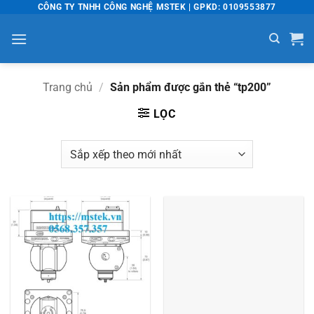
Bỏ
CÔNG TY TNHH CÔNG NGHỆ MSTEK | GPKD: 0109553877
qua
nội
dung
Trang chủ
/
Sản phẩm được gắn thẻ “tp200”
LỌC