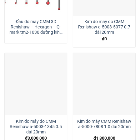
Đầu dò máy CMM 3D
Kim đo máy đo CMM
Renishaw – Hexagon – Q-
Renishaw a-5003-5077 0.7
mark tm2-1030 đường kính
dài 20mm
1 dài 30mm:| Mstek
₫
0
Technology
Kim đo máy đo CMM
Kim đo máy CMM Renishaw
Renishaw a-5003-1345 0.5
a-5000-7808 1.0 dài 20mm
dài 20mm
₫
3,000,000
₫
1,800,000