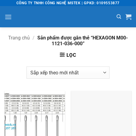
Bỏ
CÔNG TY TNHH CÔNG NGHỆ MSTEK | GPKD: 0109553877
qua
nội
dung
Trang chủ
/
Sản phẩm được gắn thẻ “HEXAGON M00-
1121-036-000”
LỌC