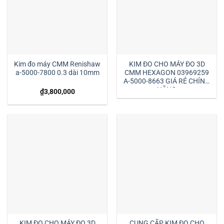
Kim đo máy CMM Renishaw
KIM ĐO CHO MÁY ĐO 3D
a-5000-7800 0.3 dài 10mm
CMM HEXAGON 03969259
A-5000-8663 GIÁ RẺ CHÍNH
HÃNG
₫
3,800,000
KIM ĐO CHO MÁY ĐO 3D
CUNG CẤP KIM ĐO CHO