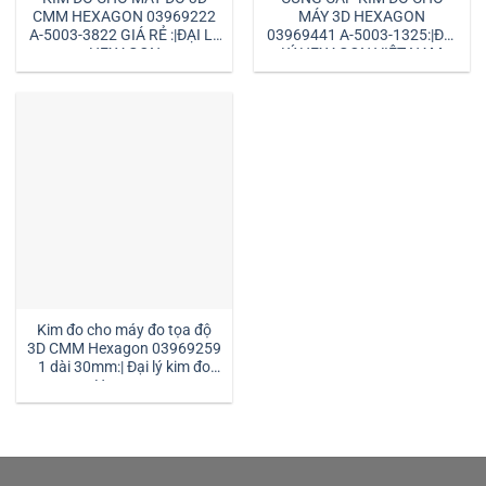
CMM HEXAGON 03969222
MÁY 3D HEXAGON
A-5003-3822 GIÁ RẺ :|ĐẠI LÝ
03969441 A-5003-1325:|ĐẠI
HEXAGON
LÝ HEXAGON VIỆT NAM
Kim đo cho máy đo tọa độ
3D CMM Hexagon 03969259
1 dài 30mm:| Đại lý kim đo
Hexagon