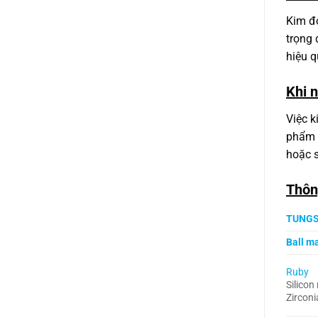
Kim đo
trọng 
hiệu q
Khi 
Việc k
phẩm n
hoặc s
Thôn
TUNGS
Ball ma
Ruby
Silicon 
Zirconi