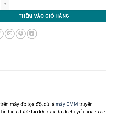
áy đo CMM Renishaw a-5003-1345 0.5 dài 20mm số lượng
THÊM VÀO GIỎ HÀNG
rên máy đo tọa độ, dù là
máy CMM
truyền
. Tín hiệu được tạo khi đầu dò di chuyển hoặc xác