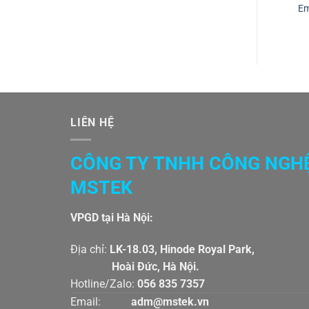
Em
LIÊN HỆ
CÔNG TY TNHH CÔNG NGH
MSTEK
VPGD tại Hà Nội:
Địa chỉ:
LK-18.03, Hinode Royal Par
Hoài Đức, Hà Nội.
Hotline/Zalo:
056 835 7357
Email:
adm@mstek.vn