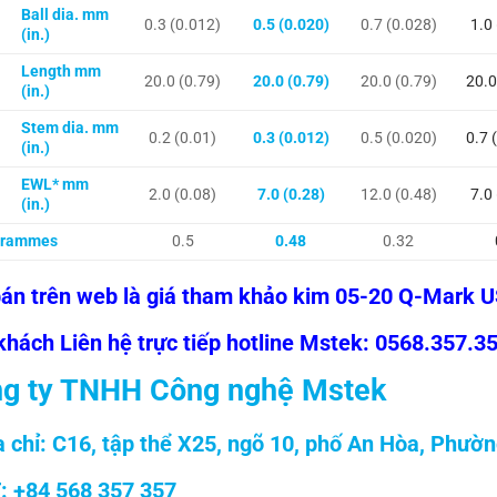
Ball dia. mm
0.3 (0.012)
0.5 (0.020)
0.7 (0.028)
1.0
(in.)
Length mm
20.0 (0.79)
20.0 (0.79)
20.0 (0.79)
20.0
(in.)
Stem dia. mm
0.2 (0.01)
0.3 (0.012)
0.5 (0.020)
0.7 
(in.)
EWL* mm
2.0 (0.08)
7.0 (0.28)
12.0 (0.48)
7.0
(in.)
grammes
0.5
0.48
0.32
bán trên web là giá tham khảo kim 05-20 Q-Mark 
hách Liên hệ trực tiếp hotline Mstek: 0568.357.357
g ty TNHH Công nghệ Mstek
a chỉ: C16, tập thể X25, ngõ 10,
phố An Hòa, Phườn
: +84 568 357 357