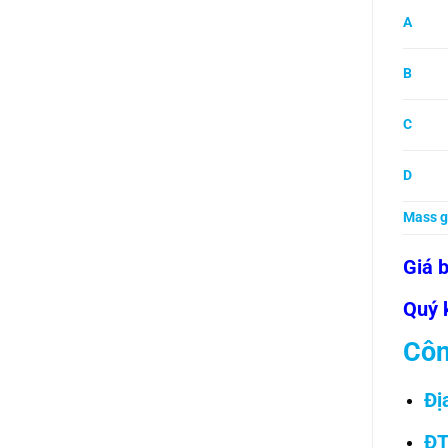
A
B
C
D
Mass 
Giá 
Quý k
Côn
Đị
ĐT