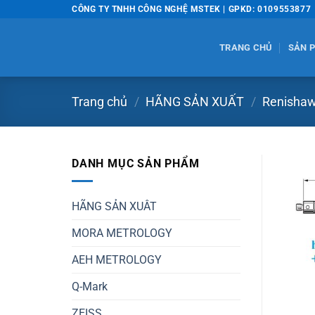
Bỏ
CÔNG TY TNHH CÔNG NGHỆ MSTEK | GPKD: 0109553877
qua
nội
TRANG CHỦ
SẢN 
dung
Trang chủ
/
HÃNG SẢN XUẤT
/
Renisha
DANH MỤC SẢN PHẨM
HÃNG SẢN XUÂT
MORA METROLOGY
AEH METROLOGY
Q-Mark
ZEISS