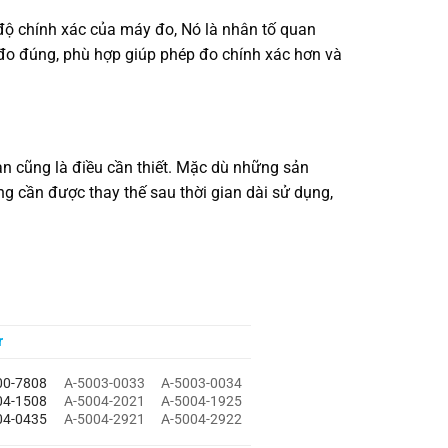
độ chính xác của máy đo, Nó là nhân tố quan
 đo đúng, phù hợp giúp phép đo chính xác hơn và
n cũng là điều cần thiết. Mặc dù những sản
 cần được thay thế sau thời gian dài sử dụng,
r
00-7808
A-5003-0033
A-5003-0034
04-1508
A-5004-2021
A-5004-1925
04-0435
A-5004-2921
A-5004-2922