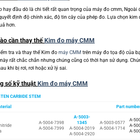
 hay đầu dò là chi tiết rất quan trọng của máy đo cmm, Ngoài 
quyết định độ chính xác, độ tin cây của phép đo. Lựa chọn kim
uả hơn.
nào cần thay thế
Kim đo máy CMM
iểm tra và thay thế Kim đo
máy CMM
trên máy đo tọa độ của bạ
ày rất chắc chắn nhưng chúng cũng có thời hạn sử dụng. Chúng
au khi bị rơi, rơi hoặc xử lý sai.
g số kỹ thuật
Kim đo máy CMM
TEN CARBIDE STEM
terial
Part numbe
A-5003-
A-50
A-5004-7398
1345
A-5003-0577
nitride
A-50
A-5004-7399
A-5004-2019
A-5004-1714
a
A-50
A-5004-2920