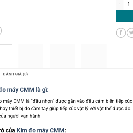
Kim đo m
ĐÁNH GIÁ (0)
đo máy CMM là gì:
o máy CMM là “đầu nhọn” được gắn vào đầu cảm biến tiếp xúc t
hay thiết bị đo cầm tay giúp tiếp xúc vật lý với vật thể được đo
của người vận hành.
trò của
Kim đo máy CMM
: