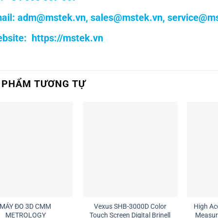
ail:
adm@mstek.vn
,
sales@mstek.vn
,
service@ms
bsite:
https://mstek.vn
 PHẨM TƯƠNG TỰ
MÁY ĐO 3D CMM
Vexus SHB-3000D Color
High Acc
METROLOGY
Touch Screen Digital Brinell
Measur