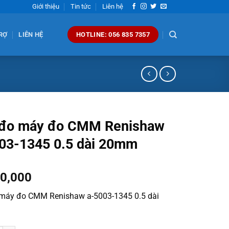
Giới thiệu
Tin tức
Liên hệ
RỢ
LIÊN HỆ
HOTLINE: 056 835 7357
đo máy đo CMM Renishaw
03-1345 0.5 dài 20mm
00,000
máy đo CMM Renishaw a-5003-1345 0.5 dài