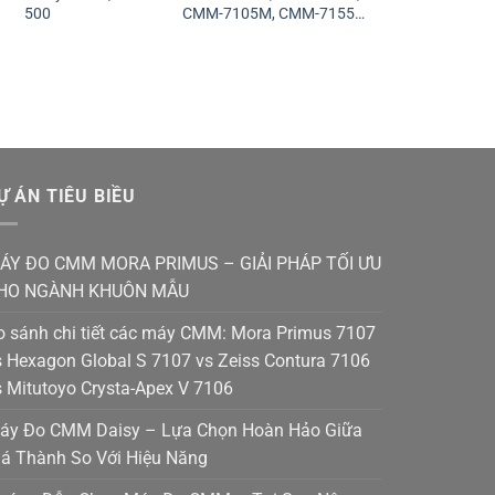
500
CMM-7105M, CMM-7155M
Manual
Ự ÁN TIÊU BIỀU
ÁY ĐO CMM MORA PRIMUS – GIẢI PHÁP TỐI ƯU
HO NGÀNH KHUÔN MẪU
o sánh chi tiết các máy CMM: Mora Primus 7107
s Hexagon Global S 7107 vs Zeiss Contura 7106
s Mitutoyo Crysta-Apex V 7106
áy Đo CMM Daisy – Lựa Chọn Hoàn Hảo Giữa
iá Thành So Với Hiệu Năng