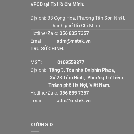
VPGD tại Tp Hồ Chí Mính:
Địa chỉ: 38 Cộng Hòa, Phường Tân Sơn Nhấ
Thành phố Hồ Chí Minh
Hotline/Zalo:
056 835 7357
Email:
adm@mstek.vn
TRỤ SỞ CHÍNH:
MST:
0109553877
Địa chỉ:
Tầng 3, Tòa nhà Dolphin Plaz
Số 28 Trần Bình, Phường Từ Liê
Thành phố Hà Nội, Việt Nam.
Hotline/Zalo:
056 835 7357
Email:
adm@mstek.vn
ĐƯỜNG ĐI