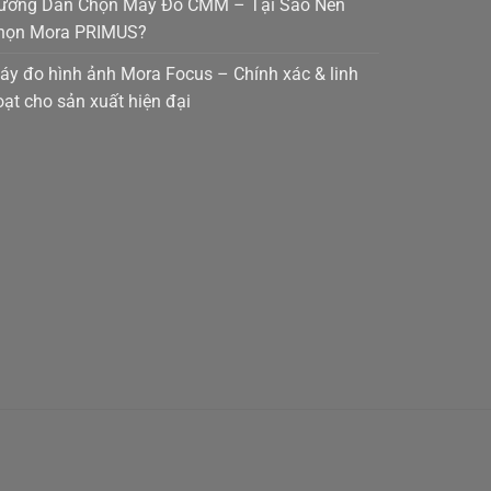
ướng Dẫn Chọn Máy Đo CMM – Tại Sao Nên
họn Mora PRIMUS?
áy đo hình ảnh Mora Focus – Chính xác & linh
oạt cho sản xuất hiện đại