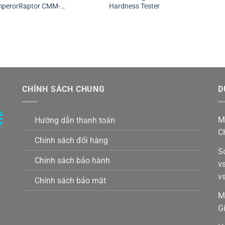
perorRaptor CMM-
Hardness Tester
E8127CNC, CMM-
E10128CNC, CMM-
E10158CNC
CHÍNH SÁCH CHUNG
D
Ệ
M
Hướng dẫn thanh toán
C
Chính sách đổi hàng
S
Chính sách bảo hành
v
v
Chính sách bảo mật
k,
M
G