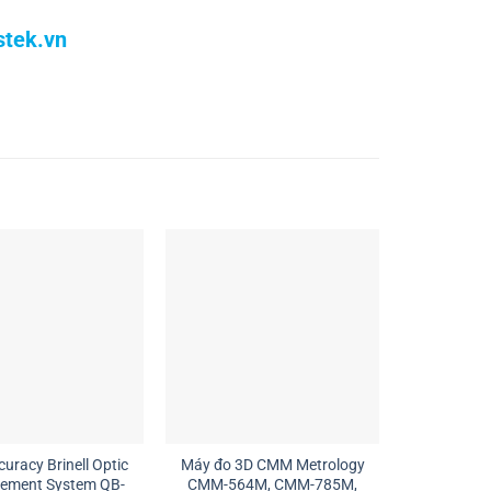
tek.vn
uracy Brinell Optic
Máy đo 3D CMM Metrology
Máy đo độ tròn RTM
ement System QB-
CMM-564M, CMM-785M,