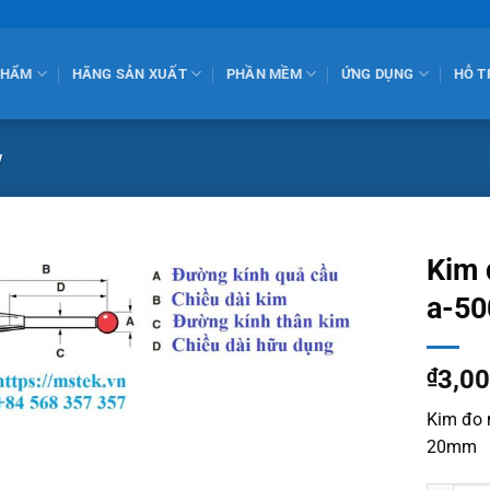
PHẨM
HÃNG SẢN XUẤT
PHẦN MỀM
ỨNG DỤNG
HỖ T
w
Kim 
a-50
₫
3,0
Kim đo 
20mm