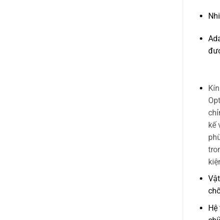
Nhi
Ada
đượ
Kín
Opt
chỉ
kế 
phù
tro
kiệ
Vật
chố
Hệ 