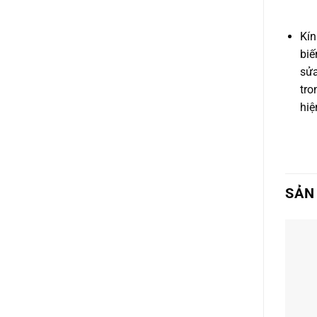
Kín
biế
sửa
tro
hiệ
SẢN