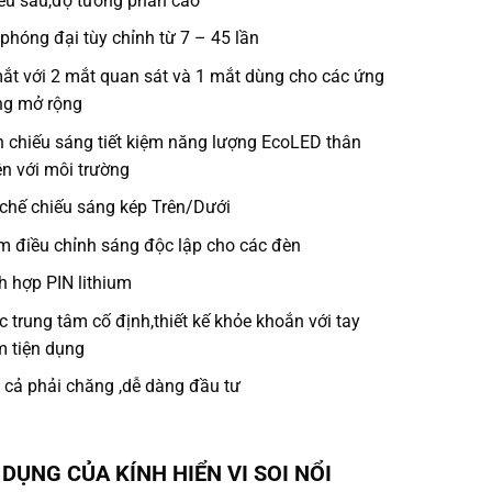
ều sâu,độ tương phản cao
phóng đại tùy chỉnh từ 7 – 45 lần
ắt với 2 mắt quan sát và 1 mắt dùng cho các ứng
ng mở rộng
 chiếu sáng tiết kiệm năng lượng EcoLED thân
ện với môi trường
chế chiếu sáng kép Trên/Dưới
 điều chỉnh sáng độc lập cho các đèn
h hợp PIN lithium
c trung tâm cố định,thiết kế khỏe khoắn với tay
 tiện dụng
 cả phải chăng ,dễ dàng đầu tư
DỤNG CỦA KÍNH HIỂN VI SOI NỔI