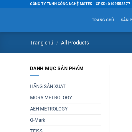
Bỏ
CÔNG TY TNHH CÔNG NGHỆ MSTEK | GPKD: 0109553877
qua
nội
TRANG CHỦ
SẢN 
dung
Trang chủ
/
All Products
DANH MỤC SẢN PHẨM
HÃNG SẢN XUÂT
MORA METROLOGY
AEH METROLOGY
Q-Mark
ZEISS