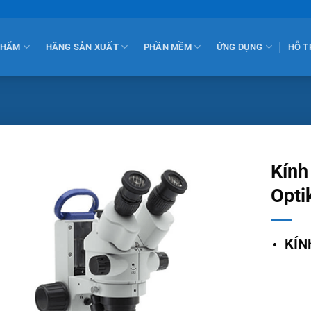
PHẨM
HÃNG SẢN XUẤT
PHẦN MỀM
ỨNG DỤNG
HỖ T
Kính
Opti
KÍN