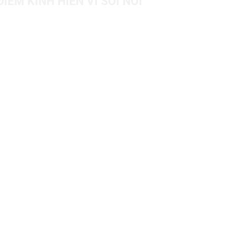
ĐIỂM KÍNH HIỂN VI SOI NỔI