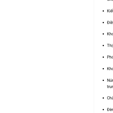
Kiể
Điề
Kho
Th
Phó
Kh
Núm
tru
Châ
Đèn