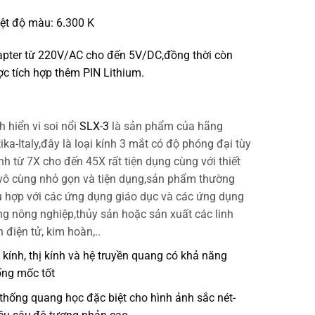
ệt độ màu: 6.300 K
pter từ 220V/AC cho đến 5V/DC,đồng thời còn
c tích hợp thêm PIN Lithium.
h hiển vi soi nổi
SLX-3
là sản phẩm của hãng
ika-Italy,đây là loại kính 3 mắt có độ phóng đại tùy
nh từ 7X cho đến 45X rất tiện dụng cùng với thiết
vô cùng nhỏ gọn và tiện dụng,sản phẩm thường
 hợp với các ứng dụng giáo dục và các ứng dụng
ng nông nghiệp,thủy sản hoặc sản xuất các linh
n điện tử, kim hoàn,..
 kính, thị kính và hệ truyền quang có khả năng
ng mốc tốt
thống quang học đặc biệt cho hình ảnh sắc nét-