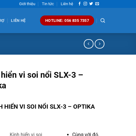
Giới thiệu
Tin tức
Liên hệ
RỢ
LIÊN HỆ
HOTLINE: 056 835 7357
 hiển vi soi nổi SLX-3 –
ka
H HIỂN VI SOI NỔI SLX-3 – OPTIKA
Kính hiển vi soi
Cùng với đó,