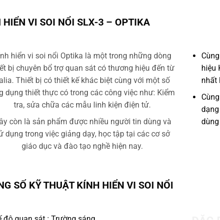
 HIỂN VI SOI NỔI SLX-3 – OPTIKA
ính hiển vi soi nổi Optika là một trong những dòng
Cùng 
iết bị chuyên bổ trợ quan sát có thương hiệu đến từ
hiệu 
talia. Thiết bị có thiết kế khác biệt cùng với một số
nhất 
g dụng thiết thực có trong các công việc như: Kiểm
Cùng 
tra, sửa chữa các mẫu linh kiện điện tử.
dạng 
ây còn là sản phẩm được nhiều người tin dùng và
dùng 
ử dụng trong việc giảng dạy, học tập tại các cơ sở
giáo dục và đào tạo nghề hiện nay.
NG SỐ KỸ THUẬT
KÍNH HIỂN VI SOI NỔI
 độ quan sát : Trường sáng