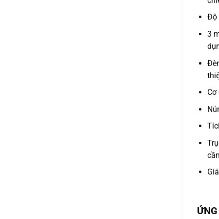
chi
Độ 
3 m
dụ
Đèn
thi
Cơ 
Núm
Tíc
Trụ
cầm
Giá
ỨNG 