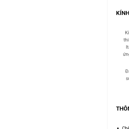
KÍNH
K
th
I
ứn
Đ
s
THÔ
Chế