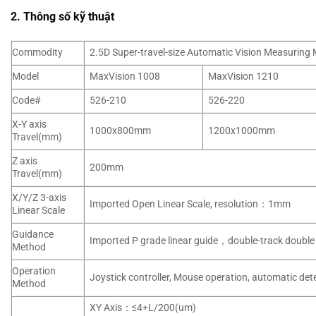
2. Thông số kỹ thuật
Commodity
2.5D Super-travel-size Automatic Vision Measuring
Model
MaxVision 1008
MaxVision 1210
Code#
526-210
526-220
X-Y axis
1000x800mm
1200x1000mm
Travel(mm)
Z axis
200mm
Travel(mm)
X/Y/Z 3-axis
Imported Open Linear Scale, resolution：1mm
Linear Scale
Guidance
Imported P grade linear guide，double-track double 
Method
Operation
Joystick controller, Mouse operation, automatic de
Method
XY Axis：≤4+L/200(um)