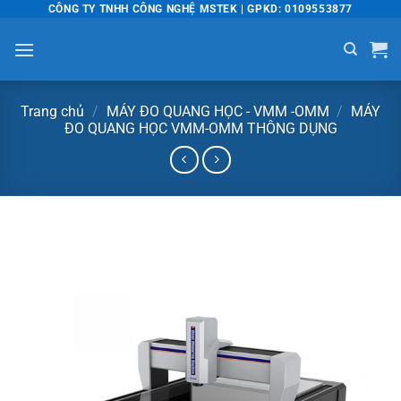
Bỏ
CÔNG TY TNHH CÔNG NGHỆ MSTEK | GPKD: 0109553877
qua
nội
dung
Trang chủ
/
MÁY ĐO QUANG HỌC - VMM -OMM
/
MÁY
ĐO QUANG HỌC VMM-OMM THÔNG DỤNG