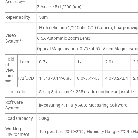
Accuracy*
Z Axis：≤5+L/200 (um)
Repeatability
5um
High definition 1/2″ Color CCD Camera, Image navi
Video
6.5X Automatic Zoom Lens;
System**
Optical Magnification: 0.7X~4.5X, Video Magnificat
Field
Lens
0.7x
1x
2.0x
3.
of
View
mm
1/2″CCD
11.43×9.14×6.86
8.0×6.4×4.8
4.0×3.2×2.4
2.
***
Illumination
5-ring 8-division 0~255 grade continue adjustable
Software
iMeasuring 4.1 Fully Auto Measuring Software
System
Load Capacity
50Kg
Working
Temperature 20℃±2℃，Humidity Range<2℃/hr,Hum
Environment