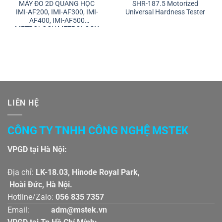
MÁY ĐO 2D QUANG HỌC
SHR-187.5 Motorized
IMI-AF200, IMI-AF300, IMI-
Universal Hardness Tester
AF400, IMI-AF500
METROLOGY METROLOGY
LIÊN HỆ
CÔNG TY TNHH CÔNG NGHỆ MSTEK
VPGD tại Hà Nội:
Địa chỉ:
LK-18.03, Hinode Royal Park,
Hoài Đức, Hà Nội.
Hotline/Zalo:
056 835 7357
Email:
adm@mstek.vn