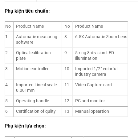
Phụ kiện tiêu chuẩn:
No
Product Name
No
Product Name
1
Automatic measuring
8
6.5X Automatic Zoom Lens
software
2
Optical calibration
9
5-ring 8-division LED
plate
illumination
3
Motion controller
10
Imported 1/2“ colorful
industry camera
4
Imported Lineal scale
11
Video Capture card
0.001mm
5
Operating handle
12
PC and monitor
6
Certification of qulity
13
Manual opeartion
Phụ kiện lựa chọn: