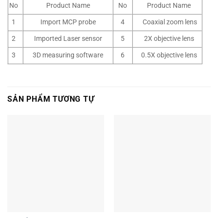
No
Product Name
No
Product Name
1
Import MCP probe
4
Coaxial zoom lens
2
Imported Laser sensor
5
2X objective lens
3
3D measuring software
6
0.5X objective lens
SẢN PHẨM TƯƠNG TỰ