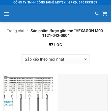
Bỏ
CÔNG TY TNHH CÔNG NGHỆ MSTEK | GPKD: 0109553877
qua
nội
dung
Trang chủ
/
Sản phẩm được gắn thẻ “HEXAGON M00-
1121-042-000”
LỌC