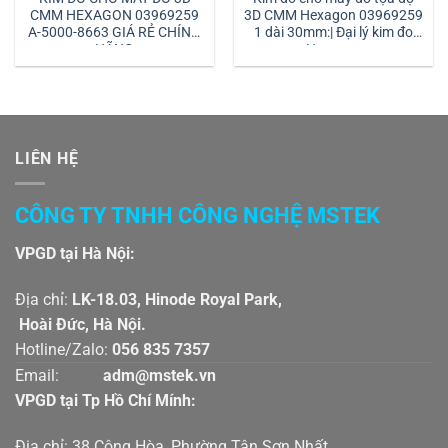
CMM HEXAGON 03969259
3D CMM Hexagon 03969259
A-5000-8663 GIÁ RẺ CHÍNH
1 dài 30mm:| Đại lý kim đo
HÃNG
Hexagon
LIÊN HỆ
CÔNG TY TNHH CÔNG NGHỆ MSTEK
VPGD tại Hà Nội:
Địa chỉ:
LK-18.03, Hinode Royal Park,
Hoài Đức, Hà Nội.
Hotline/Zalo:
056 835 7357
Email:
adm@mstek.vn
VPGD tại Tp Hồ Chí Mính:
Địa chỉ: 38 Cộng Hòa, Phường Tân Sơn Nhất,