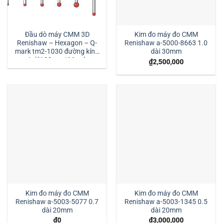
Đầu dò máy CMM 3D
Kim đo máy đo CMM
Renishaw – Hexagon – Q-
Renishaw a-5000-8663 1.0
mark tm2-1030 đường kính
dài 30mm
1 dài 30mm:| Mstek
₫
2,500,000
Technology
Kim đo máy đo CMM
Kim đo máy đo CMM
Renishaw a-5003-5077 0.7
Renishaw a-5003-1345 0.5
dài 20mm
dài 20mm
₫
0
₫
3,000,000