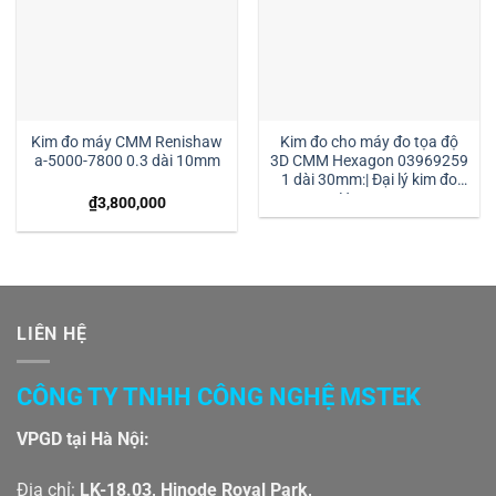
Kim đo máy CMM Renishaw
Kim đo cho máy đo tọa độ
a-5000-7800 0.3 dài 10mm
3D CMM Hexagon 03969259
1 dài 30mm:| Đại lý kim đo
Hexagon
₫
3,800,000
LIÊN HỆ
CÔNG TY TNHH CÔNG NGHỆ MSTEK
VPGD tại Hà Nội:
Địa chỉ:
LK-18.03, Hinode Royal Park,