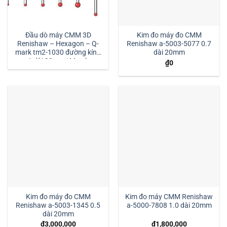
Đầu dò máy CMM 3D
Kim đo máy đo CMM
Renishaw – Hexagon – Q-
Renishaw a-5003-5077 0.7
mark tm2-1030 đường kính
dài 20mm
1 dài 30mm:| Mstek
₫
0
Technology
Kim đo máy đo CMM
Kim đo máy CMM Renishaw
Renishaw a-5003-1345 0.5
a-5000-7808 1.0 dài 20mm
dài 20mm
₫
3,000,000
₫
1,800,000