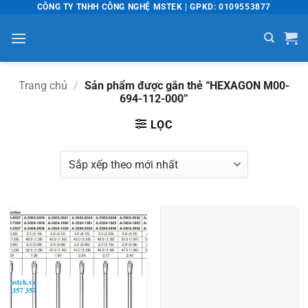
Bỏ
CÔNG TY TNHH CÔNG NGHỆ MSTEK | GPKD: 0109553877
qua
nội
dung
Trang chủ
/
Sản phẩm được gắn thẻ “HEXAGON M00-
694-112-000”
LỌC