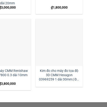
dài 20mm
₫
3,000,000
₫
1,800,000
máy CMM Renishaw
Kim đo cho máy đo tọa độ
7800 0.3 dài 10mm
3D CMM Hexagon
03969259 1 dài 30mm:| Đại
lý kim đo Hexagon
₫
3,800,000