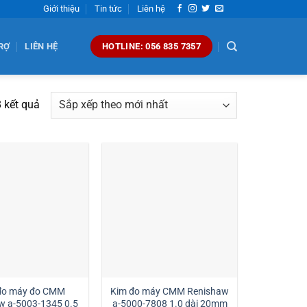
Giới thiệu
Tin tức
Liên hệ
RỢ
LIÊN HỆ
HOTLINE: 056 835 7357
Đã
8 kết quả
sắp
xếp
theo
mới
nhất
đo máy đo CMM
Kim đo máy CMM Renishaw
w a-5003-1345 0.5
a-5000-7808 1.0 dài 20mm