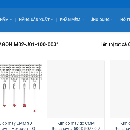
PHẨM
HÃNG SẢN XUẤT
PHẦN MỀM
ỨNG DỤNG
HỖ T
XAGON M02-J01-100-003”
Hiển thị tất cả 
u dò máy CMM 3D
Kim đo máy đo CMM
Kim 
haw – Hexagon – Q-
Renishaw a-5003-5077 0.7
Renisha