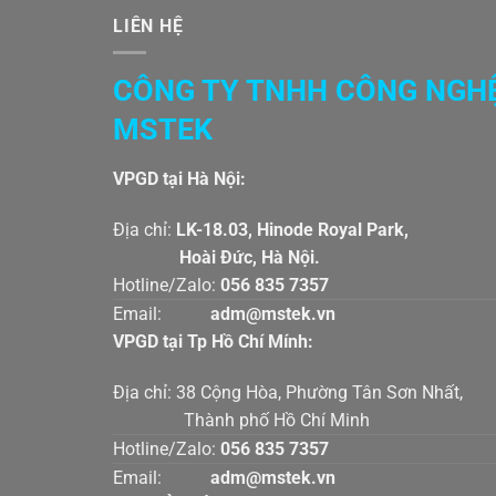
LIÊN HỆ
CÔNG TY TNHH CÔNG NGH
MSTEK
VPGD tại Hà Nội:
Địa chỉ:
LK-18.03, Hinode Royal Par
Hoài Đức, Hà Nội.
Hotline/Zalo:
056 835 7357
Email:
adm@mstek.vn
VPGD tại Tp Hồ Chí Mính:
Địa chỉ: 38 Cộng Hòa, Phường Tân Sơn Nhấ
Thành phố Hồ Chí Minh
Hotline/Zalo:
056 835 7357
Email:
adm@mstek.vn