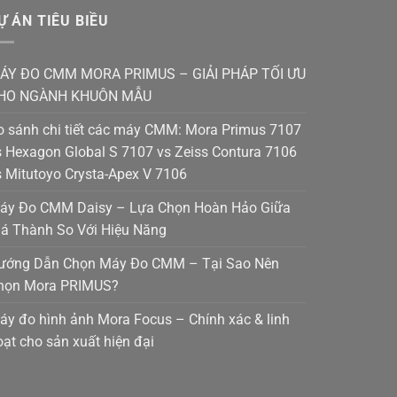
Ự ÁN TIÊU BIỀU
ÁY ĐO CMM MORA PRIMUS – GIẢI PHÁP TỐI ƯU
HO NGÀNH KHUÔN MẪU
o sánh chi tiết các máy CMM: Mora Primus 7107
s Hexagon Global S 7107 vs Zeiss Contura 7106
s Mitutoyo Crysta-Apex V 7106
áy Đo CMM Daisy – Lựa Chọn Hoàn Hảo Giữa
iá Thành So Với Hiệu Năng
ướng Dẫn Chọn Máy Đo CMM – Tại Sao Nên
họn Mora PRIMUS?
áy đo hình ảnh Mora Focus – Chính xác & linh
oạt cho sản xuất hiện đại