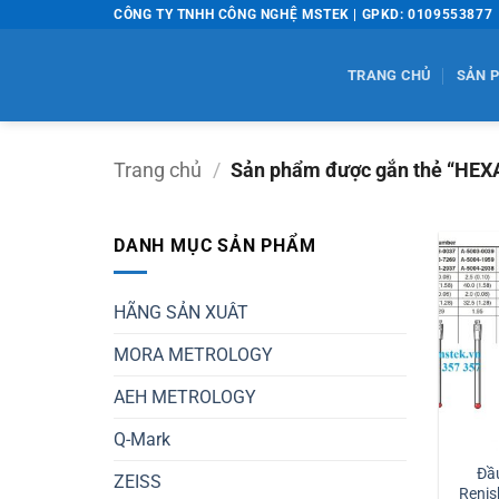
Bỏ
CÔNG TY TNHH CÔNG NGHỆ MSTEK | GPKD: 0109553877
qua
nội
TRANG CHỦ
SẢN 
dung
Trang chủ
/
Sản phẩm được gắn thẻ “HE
DANH MỤC SẢN PHẨM
HÃNG SẢN XUÂT
MORA METROLOGY
AEH METROLOGY
Q-Mark
Đầ
ZEISS
Renis