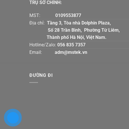
TRỤ SỞ CHÍNH:
MST:
0109553877
Địa chỉ:
Tầng 3, Tòa nhà Dolphin Plaz
Số 28 Trần Bình, Phường Từ Liê
Thành phố Hà Nội, Việt Nam.
Hotline/Zalo:
056 835 7357
Email:
adm@mstek.vn
ĐƯỜNG ĐI