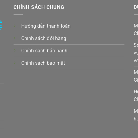
CHÍNH SÁCH CHUNG
D
Ệ
M
Hướng dẫn thanh toán
C
Chính sách đổi hàng
S
Chính sách bảo hành
v
v
Chính sách bảo mật
k,
M
G
H
C
t,
M
h