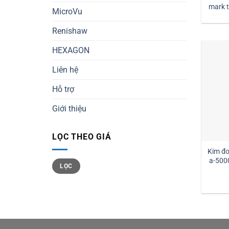
mark tm2-1030 đường kính
MicroVu
1 
Renishaw
HEXAGON
Liên hệ
Hỗ trợ
Giới thiệu
LỌC THEO GIÁ
Kim đ
a-500
Giá
Giá
LỌC
tối
tối
thiểu
đa