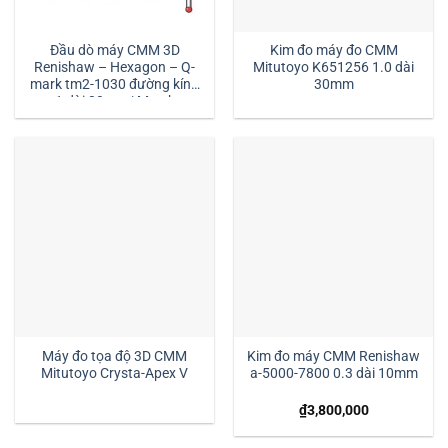
Đầu dò máy CMM 3D
Kim đo máy đo CMM
Renishaw – Hexagon – Q-
Mitutoyo K651256 1.0 dài
mark tm2-1030 đường kính
30mm
1 dài 30mm:| Mstek
Technology
Máy đo tọa độ 3D CMM
Kim đo máy CMM Renishaw
Mitutoyo Crysta-Apex V
a-5000-7800 0.3 dài 10mm
₫
3,800,000