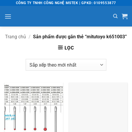
Bỏ
CÔNG TY TNHH CÔNG NGHỆ MSTEK | GPKD: 0109553877
qua
nội
dung
Trang chủ
/
Sản phẩm được gắn thẻ “mitutoyo k651003”
LỌC