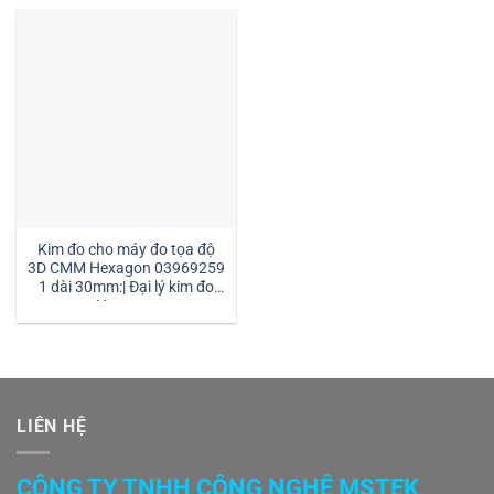
Kim đo cho máy đo tọa độ
3D CMM Hexagon 03969259
1 dài 30mm:| Đại lý kim đo
Hexagon
LIÊN HỆ
CÔNG TY TNHH CÔNG NGHỆ MSTEK