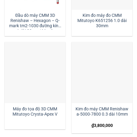
Đầu dò máy CMM 3D
Kim đo máy đo CMM
Renishaw – Hexagon – Q-
Mitutoyo K651256 1.0 dài
mark tm2-1030 đường kính
30mm
1 dài 30mm:| Mstek
Technology
Máy đo tọa độ 3D CMM
Kim đo máy CMM Renishaw
Mitutoyo Crysta-Apex V
a-5000-7800 0.3 dài 10mm
₫
3,800,000