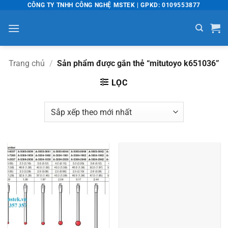
Bỏ
CÔNG TY TNHH CÔNG NGHỆ MSTEK | GPKD: 0109553877
qua
nội
dung
Trang chủ
/
Sản phẩm được gắn thẻ “mitutoyo k651036”
LỌC