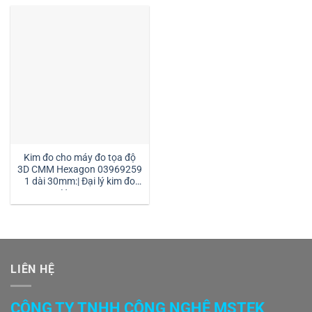
Kim đo cho máy đo tọa độ
3D CMM Hexagon 03969259
1 dài 30mm:| Đại lý kim đo
Hexagon
LIÊN HỆ
CÔNG TY TNHH CÔNG NGHỆ MSTEK