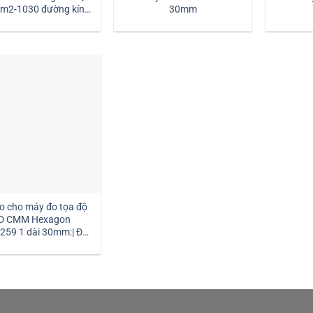
30mm
dài 30mm:| Mstek
Technology
o cho máy đo tọa độ
D CMM Hexagon
259 1 dài 30mm:| Đại
ý kim đo Hexagon