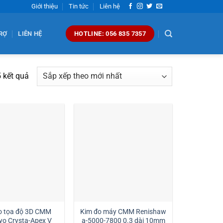
Giới thiệu
Tin tức
Liên hệ
RỢ
LIÊN HỆ
HOTLINE: 056 835 7357
Đã
5 kết quả
sắp
xếp
theo
mới
nhất
o tọa độ 3D CMM
Kim đo máy CMM Renishaw
yo Crysta-Apex V
a-5000-7800 0.3 dài 10mm