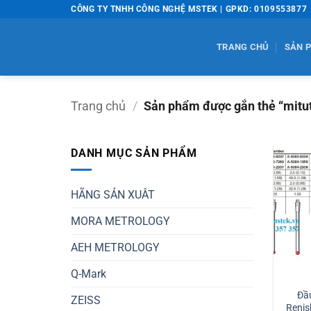
Bỏ
CÔNG TY TNHH CÔNG NGHỆ MSTEK | GPKD: 0109553877
qua
nội
TRANG CHỦ
SẢN 
dung
Trang chủ
/
Sản phẩm được gắn thẻ “mitu
DANH MỤC SẢN PHẨM
HÃNG SẢN XUÂT
MORA METROLOGY
AEH METROLOGY
Q-Mark
Đầ
ZEISS
Renis