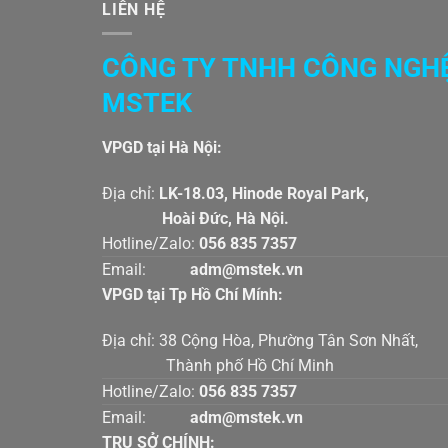
LIÊN HỆ
CÔNG TY TNHH CÔNG NGH
MSTEK
VPGD tại Hà Nội:
Địa chỉ:
LK-18.03, Hinode Royal Par
Hoài Đức, Hà Nội.
Hotline/Zalo:
056 835 7357
Email:
adm@mstek.vn
VPGD tại Tp Hồ Chí Mính:
Địa chỉ: 38 Cộng Hòa, Phường Tân Sơn Nhấ
Thành phố Hồ Chí Minh
Hotline/Zalo:
056 835 7357
Email:
adm@mstek.vn
TRỤ SỞ CHÍNH: