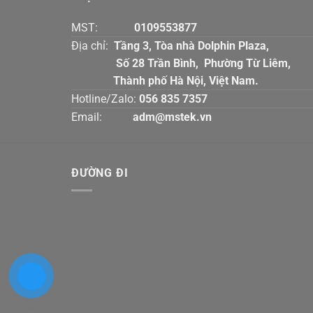
MST:
0109553877
Địa chỉ:
Tầng 3, Tòa nhà Dolphin Plaz
Số 28 Trần Bình, Phường Từ Liê
Thành phố Hà Nội, Việt Nam.
Hotline/Zalo:
056 835 7357
Email:
adm@mstek.vn
ĐƯỜNG ĐI