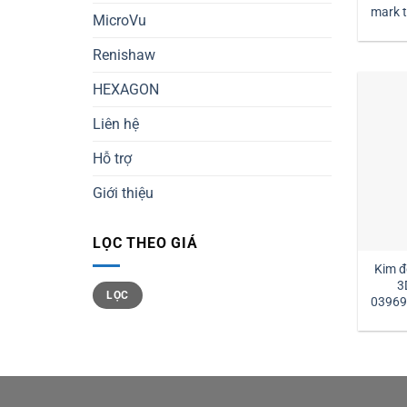
mark tm2-1030 đường kính
MicroVu
1 
Renishaw
HEXAGON
Liên hệ
Hỗ trợ
Giới thiệu
LỌC THEO GIÁ
Kim đ
3
Giá
Giá
LỌC
tối
tối
03969
thiểu
đa
l