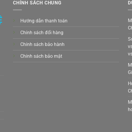
CHÍNH SÁCH CHUNG
D
Ệ
M
Hướng dẫn thanh toán
C
Chính sách đổi hàng
S
Chính sách bảo hành
v
v
Chính sách bảo mật
k,
M
G
H
C
t,
M
h