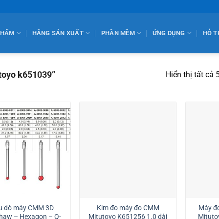
PHẨM
HÃNG SẢN XUẤT
PHẦN MỀM
ỨNG DỤNG
HỖ T
toyo k651039”
Hiển thị tất cả 
u dò máy CMM 3D
Kim đo máy đo CMM
Máy đ
haw – Hexagon – Q-
Mitutoyo K651256 1.0 dài
Mituto