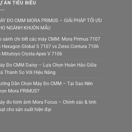
Ự ÁN TIÊU BIỀU
ÁY ĐO CMM MORA PRIMUS – GIẢI PHÁP TỐI ƯU
HO NGÀNH KHUÔN MẪU
o sánh chi tiết các máy CMM: Mora Primus 7107
s Hexagon Global S 7107 vs Zeiss Contura 7106
s Mitutoyo Crysta-Apex V 7106
áy Đo CMM Daisy – Lựa Chọn Hoàn Hảo Giữa
iá Thành So Với Hiệu Năng
ướng Dẫn Chọn Máy Đo CMM – Tại Sao Nên
họn Mora PRIMUS?
áy đo hình ảnh Mora Focus – Chính xác & linh
oạt cho sản xuất hiện đại