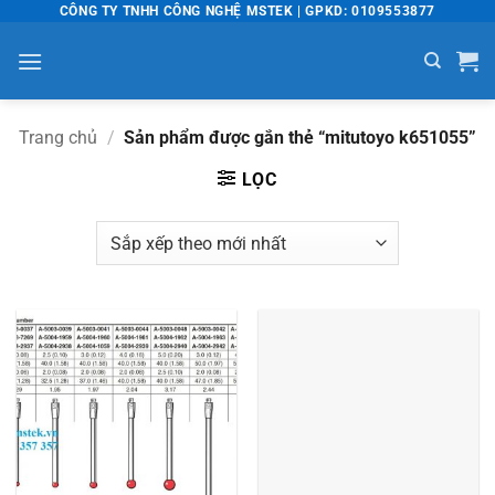
Bỏ
CÔNG TY TNHH CÔNG NGHỆ MSTEK | GPKD: 0109553877
qua
nội
dung
Trang chủ
/
Sản phẩm được gắn thẻ “mitutoyo k651055”
LỌC