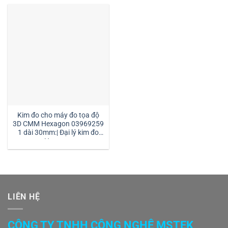
Kim đo cho máy đo tọa độ
3D CMM Hexagon 03969259
1 dài 30mm:| Đại lý kim đo
Hexagon
LIÊN HỆ
CÔNG TY TNHH CÔNG NGHỆ MSTEK