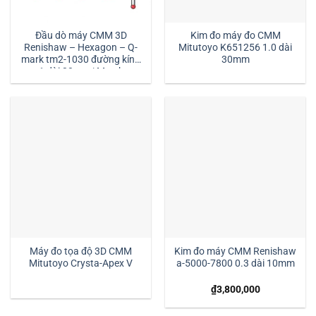
Đầu dò máy CMM 3D
Kim đo máy đo CMM
Renishaw – Hexagon – Q-
Mitutoyo K651256 1.0 dài
mark tm2-1030 đường kính
30mm
1 dài 30mm:| Mstek
Technology
Máy đo tọa độ 3D CMM
Kim đo máy CMM Renishaw
Mitutoyo Crysta-Apex V
a-5000-7800 0.3 dài 10mm
₫
3,800,000