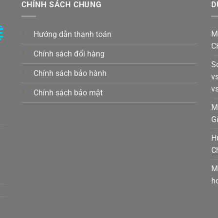
CHÍNH SÁCH CHUNG
D
Ệ
M
Hướng dẫn thanh toán
C
Chính sách đổi hàng
S
Chính sách bảo hành
v
v
Chính sách bảo mật
k,
M
G
H
C
t,
M
h