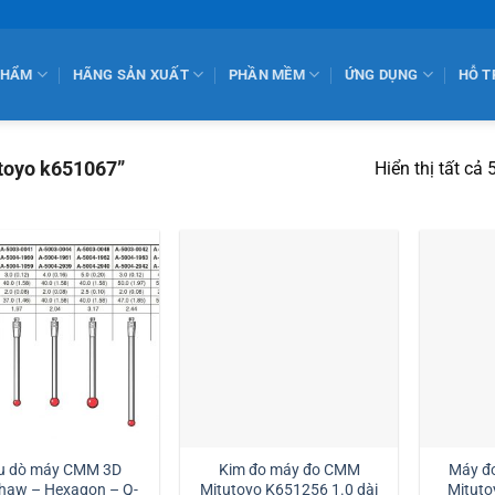
PHẨM
HÃNG SẢN XUẤT
PHẦN MỀM
ỨNG DỤNG
HỖ T
toyo k651067”
Hiển thị tất cả 
u dò máy CMM 3D
Kim đo máy đo CMM
Máy đ
haw – Hexagon – Q-
Mitutoyo K651256 1.0 dài
Mituto