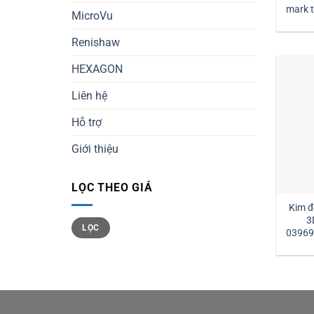
mark tm2-1030 đường kính
MicroVu
1 
Renishaw
HEXAGON
Liên hệ
Hỗ trợ
Giới thiệu
LỌC THEO GIÁ
Kim đ
3
Giá
Giá
LỌC
tối
tối
03969
thiểu
đa
l