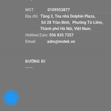
MST:
0109553877
Địa chỉ:
Tầng 3, Tòa nhà Dolphin Plaz
Số 28 Trần Bình, Phường Từ Liê
Thành phố Hà Nội, Việt Nam.
Hotline/Zalo:
056 835 7357
Email:
adm@mstek.vn
ĐƯỜNG ĐI