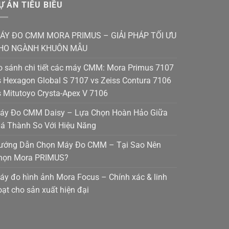
Ự ÁN TIÊU BIỀU
ÁY ĐO CMM MORA PRIMUS – GIẢI PHÁP TỐI ƯU
HO NGÀNH KHUÔN MẪU
o sánh chi tiết các máy CMM: Mora Primus 7107
s Hexagon Global S 7107 vs Zeiss Contura 7106
s Mitutoyo Crysta-Apex V 7106
áy Đo CMM Daisy – Lựa Chọn Hoàn Hảo Giữa
iá Thành So Với Hiệu Năng
ướng Dẫn Chọn Máy Đo CMM – Tại Sao Nên
họn Mora PRIMUS?
áy đo hình ảnh Mora Focus – Chính xác & linh
oạt cho sản xuất hiện đại