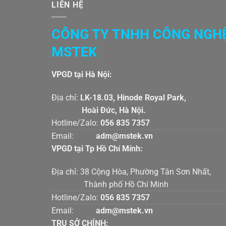
LIÊN HỆ
CÔNG TY TNHH CÔNG NGH
MSTEK
VPGD tại Hà Nội:
Địa chỉ:
LK-18.03, Hinode Royal Par
Hoài Đức, Hà Nội.
Hotline/Zalo:
056 835 7357
Email:
adm@mstek.vn
VPGD tại Tp Hồ Chí Mính:
Địa chỉ: 38 Cộng Hòa, Phường Tân Sơn Nhấ
Thành phố Hồ Chí Minh
Hotline/Zalo:
056 835 7357
Email:
adm@mstek.vn
TRỤ SỞ CHÍNH: