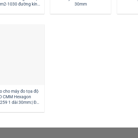
30mm
dài 30mm:| Mstek
Technology
o cho máy đo tọa độ
D CMM Hexagon
259 1 dài 30mm:| Đại
ý kim đo Hexagon