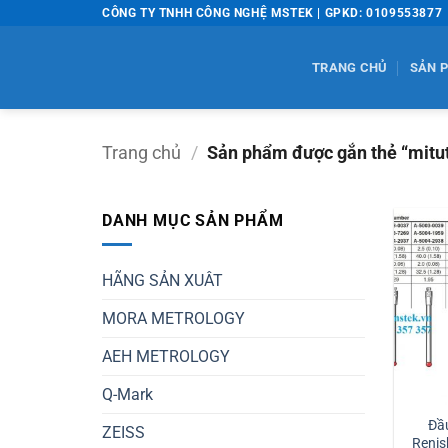
Bỏ
CÔNG TY TNHH CÔNG NGHỆ MSTEK | GPKD: 0109553877
qua
nội
TRANG CHỦ
SẢN 
dung
Trang chủ
/
Sản phẩm được gắn thẻ “mitu
DANH MỤC SẢN PHẨM
HÃNG SẢN XUÂT
MORA METROLOGY
AEH METROLOGY
Q-Mark
Đầ
ZEISS
Renis