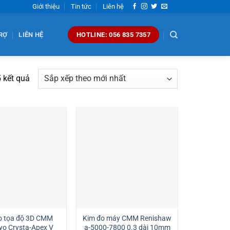
Giới thiệu
Tin tức
Liên hệ
RỢ
LIÊN HỆ
HOTLINE: 056 835 7357
Đã
5 kết quả
sắp
xếp
theo
mới
nhất
o tọa độ 3D CMM
Kim đo máy CMM Renishaw
yo Crysta-Apex V
a-5000-7800 0.3 dài 10mm