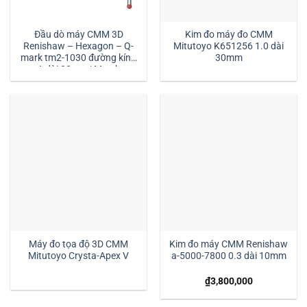
Đầu dò máy CMM 3D
Kim đo máy đo CMM
Renishaw – Hexagon – Q-
Mitutoyo K651256 1.0 dài
mark tm2-1030 đường kính
30mm
1 dài 30mm:| Mstek
Technology
Máy đo tọa độ 3D CMM
Kim đo máy CMM Renishaw
Mitutoyo Crysta-Apex V
a-5000-7800 0.3 dài 10mm
₫
3,800,000