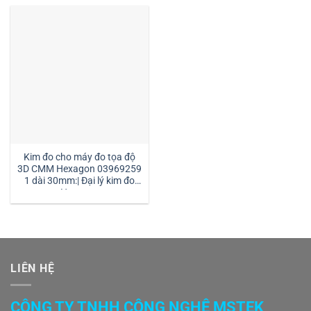
Kim đo cho máy đo tọa độ
3D CMM Hexagon 03969259
1 dài 30mm:| Đại lý kim đo
Hexagon
LIÊN HỆ
CÔNG TY TNHH CÔNG NGHỆ MSTEK