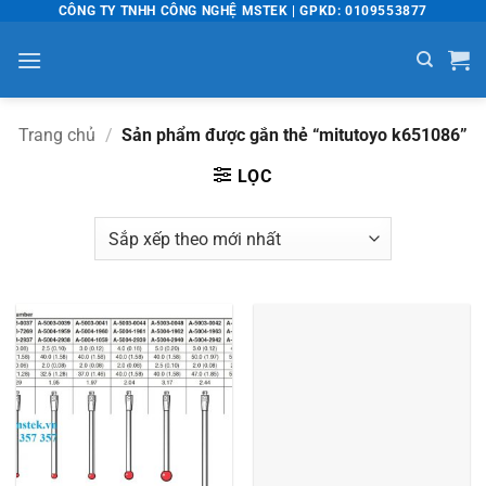
Bỏ
CÔNG TY TNHH CÔNG NGHỆ MSTEK | GPKD: 0109553877
qua
nội
dung
Trang chủ
/
Sản phẩm được gắn thẻ “mitutoyo k651086”
LỌC