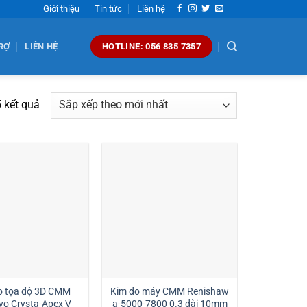
Giới thiệu
Tin tức
Liên hệ
RỢ
LIÊN HỆ
HOTLINE: 056 835 7357
Đã
5 kết quả
sắp
xếp
theo
mới
nhất
o tọa độ 3D CMM
Kim đo máy CMM Renishaw
yo Crysta-Apex V
a-5000-7800 0.3 dài 10mm