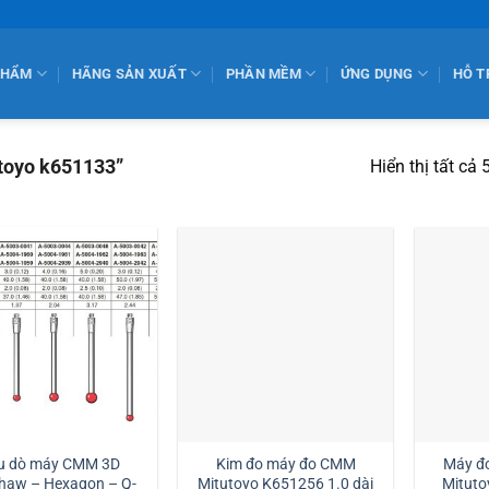
PHẨM
HÃNG SẢN XUẤT
PHẦN MỀM
ỨNG DỤNG
HỖ T
toyo k651133”
Hiển thị tất cả 
u dò máy CMM 3D
Kim đo máy đo CMM
Máy đ
haw – Hexagon – Q-
Mitutoyo K651256 1.0 dài
Mituto