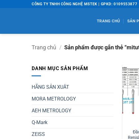
Bỏ
CÔNG TY TNHH CÔNG NGHỆ MSTEK | GPKD: 0109553877
qua
nội
TRANG CHỦ
SẢN 
dung
Trang chủ
/
Sản phẩm được gắn thẻ “mitu
DANH MỤC SẢN PHẨM
HÃNG SẢN XUÂT
MORA METROLOGY
AEH METROLOGY
Q-Mark
Đầ
ZEISS
Renis