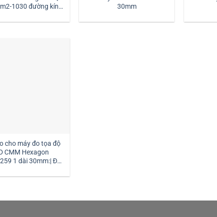
30mm
dài 30mm:| Mstek
Technology
o cho máy đo tọa độ
D CMM Hexagon
259 1 dài 30mm:| Đại
ý kim đo Hexagon