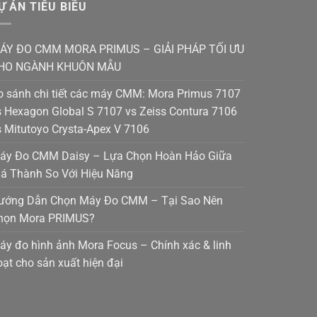
Ự ÁN TIÊU BIỀU
ÁY ĐO CMM MORA PRIMUS – GIẢI PHÁP TỐI ƯU
HO NGÀNH KHUÔN MẪU
o sánh chi tiết các máy CMM: Mora Primus 7107
s Hexagon Global S 7107 vs Zeiss Contura 7106
s Mitutoyo Crysta-Apex V 7106
áy Đo CMM Daisy – Lựa Chọn Hoàn Hảo Giữa
iá Thành So Với Hiệu Năng
ướng Dẫn Chọn Máy Đo CMM – Tại Sao Nên
họn Mora PRIMUS?
áy đo hình ảnh Mora Focus – Chính xác & linh
oạt cho sản xuất hiện đại