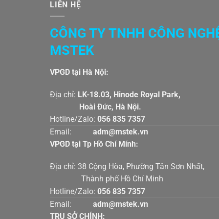
LIÊN HỆ
CÔNG TY TNHH CÔNG NGH
MSTEK
VPGD tại Hà Nội:
Địa chỉ:
LK-18.03, Hinode Royal Par
Hoài Đức, Hà Nội.
Hotline/Zalo:
056 835 7357
Email:
adm@mstek.vn
VPGD tại Tp Hồ Chí Mính:
Địa chỉ: 38 Cộng Hòa, Phường Tân Sơn Nhấ
Thành phố Hồ Chí Minh
Hotline/Zalo:
056 835 7357
Email:
adm@mstek.vn
TRỤ SỞ CHÍNH: