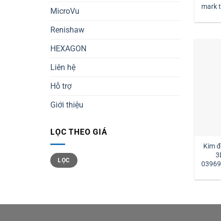
mark tm2-1030 đường kính
MicroVu
1 
Renishaw
HEXAGON
Liên hệ
Hỗ trợ
Giới thiệu
LỌC THEO GIÁ
Kim đ
3
Giá
Giá
LỌC
tối
tối
03969
thiểu
đa
l