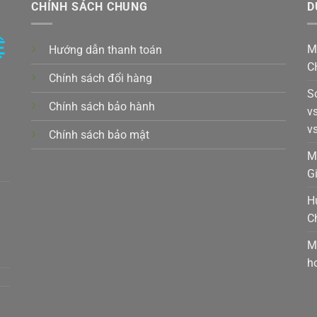
CHÍNH SÁCH CHUNG
D
Ệ
M
Hướng dẫn thanh toán
C
Chính sách đổi hàng
S
Chính sách bảo hành
v
v
Chính sách bảo mật
k,
M
G
H
C
t,
M
h