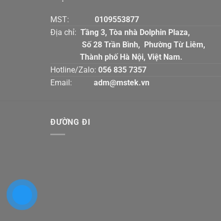
MST:
0109553877
Địa chỉ:
Tầng 3, Tòa nhà Dolphin Plaz
Số 28 Trần Bình, Phường Từ Liê
Thành phố Hà Nội, Việt Nam.
Hotline/Zalo:
056 835 7357
Email:
adm@mstek.vn
ĐƯỜNG ĐI