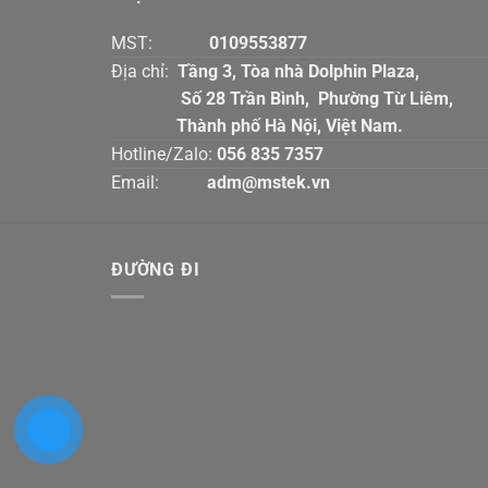
MST:
0109553877
Địa chỉ:
Tầng 3, Tòa nhà Dolphin Plaz
Số 28 Trần Bình, Phường Từ Liê
Thành phố Hà Nội, Việt Nam.
Hotline/Zalo:
056 835 7357
Email:
adm@mstek.vn
ĐƯỜNG ĐI