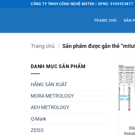
Bỏ
CÔNG TY TNHH CÔNG NGHỆ MSTEK | GPKD: 0109553877
qua
nội
TRANG CHỦ
SẢN 
dung
Trang chủ
/
Sản phẩm được gắn thẻ “mitu
DANH MỤC SẢN PHẨM
HÃNG SẢN XUÂT
MORA METROLOGY
AEH METROLOGY
Q-Mark
Đầ
ZEISS
Renis