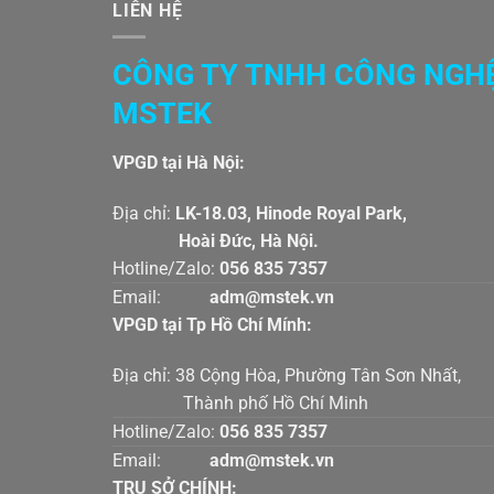
LIÊN HỆ
CÔNG TY TNHH CÔNG NGH
MSTEK
VPGD tại Hà Nội:
Địa chỉ:
LK-18.03, Hinode Royal Par
Hoài Đức, Hà Nội.
Hotline/Zalo:
056 835 7357
Email:
adm@mstek.vn
VPGD tại Tp Hồ Chí Mính:
Địa chỉ: 38 Cộng Hòa, Phường Tân Sơn Nhấ
Thành phố Hồ Chí Minh
Hotline/Zalo:
056 835 7357
Email:
adm@mstek.vn
TRỤ SỞ CHÍNH: