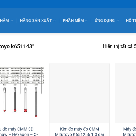
PHẨM
HÃNG SẢN XUẤT
PHẦN MỀM
ỨNG DỤNG
HỖ T
toyo k651143”
Hiển thị tất cả 
u dò máy CMM 3D
Kim đo máy đo CMM
Máy đ
haw – Hexagon – Q-
Mitutoyo K651256 1.0 dài
Mituto