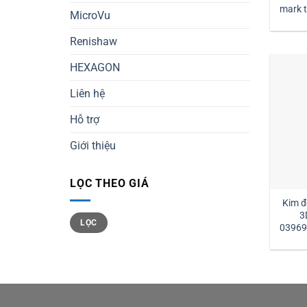
mark tm2-1030 đường kính
MicroVu
1 
Renishaw
HEXAGON
Liên hệ
Hỗ trợ
Giới thiệu
LỌC THEO GIÁ
Kim đ
3
Giá
Giá
LỌC
tối
tối
03969
thiểu
đa
l