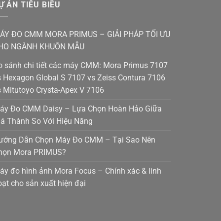
Ự ÁN TIÊU BIỀU
ÁY ĐO CMM MORA PRIMUS – GIẢI PHÁP TỐI ƯU
HO NGÀNH KHUÔN MẪU
o sánh chi tiết các máy CMM: Mora Primus 7107
s Hexagon Global S 7107 vs Zeiss Contura 7106
s Mitutoyo Crysta-Apex V 7106
áy Đo CMM Daisy – Lựa Chọn Hoàn Hảo Giữa
iá Thành So Với Hiệu Năng
ướng Dẫn Chọn Máy Đo CMM – Tại Sao Nên
họn Mora PRIMUS?
áy đo hình ảnh Mora Focus – Chính xác & linh
oạt cho sản xuất hiện đại