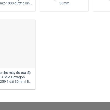
30mm
dài 30mm:| Mstek
Technology
o cho máy đo tọa độ
D CMM Hexagon
259 1 dài 30mm:| Đại
ý kim đo Hexagon