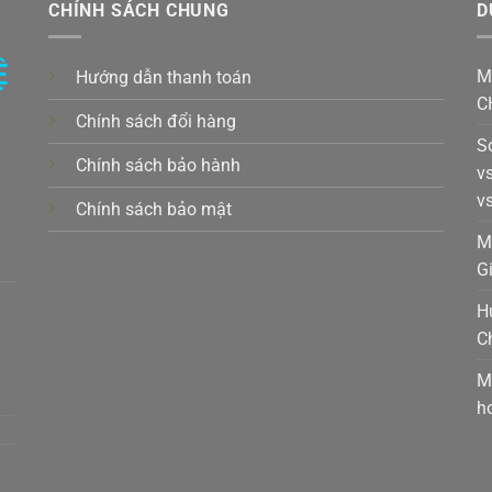
CHÍNH SÁCH CHUNG
D
Ệ
M
Hướng dẫn thanh toán
C
Chính sách đổi hàng
S
Chính sách bảo hành
v
v
Chính sách bảo mật
k,
M
G
H
C
t,
M
h