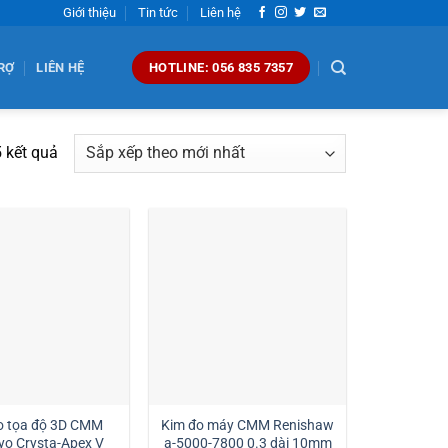
Giới thiệu
Tin tức
Liên hệ
RỢ
LIÊN HỆ
HOTLINE: 056 835 7357
Đã
5 kết quả
sắp
xếp
theo
mới
nhất
o tọa độ 3D CMM
Kim đo máy CMM Renishaw
yo Crysta-Apex V
a-5000-7800 0.3 dài 10mm