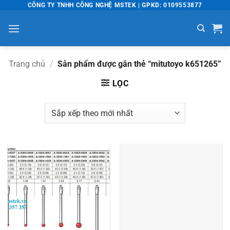
Bỏ
CÔNG TY TNHH CÔNG NGHỆ MSTEK | GPKD: 0109553877
qua
nội
dung
Trang chủ
/
Sản phẩm được gắn thẻ “mitutoyo k651265”
LỌC