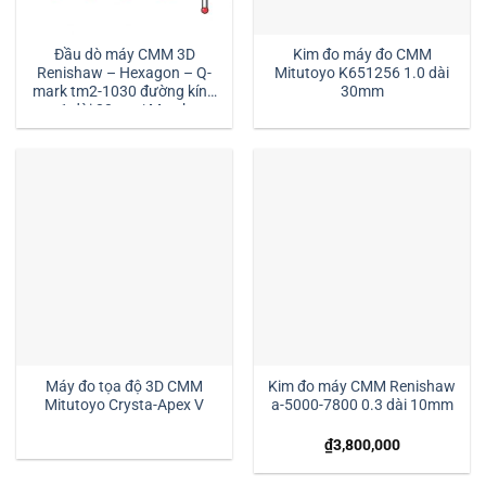
Đầu dò máy CMM 3D
Kim đo máy đo CMM
Renishaw – Hexagon – Q-
Mitutoyo K651256 1.0 dài
mark tm2-1030 đường kính
30mm
1 dài 30mm:| Mstek
Technology
Máy đo tọa độ 3D CMM
Kim đo máy CMM Renishaw
Mitutoyo Crysta-Apex V
a-5000-7800 0.3 dài 10mm
₫
3,800,000