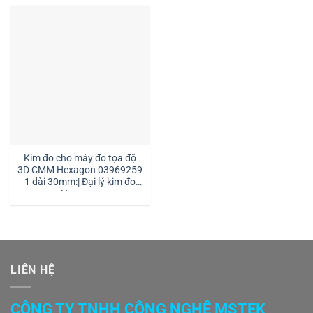
Kim đo cho máy đo tọa độ
3D CMM Hexagon 03969259
1 dài 30mm:| Đại lý kim đo
Hexagon
LIÊN HỆ
CÔNG TY TNHH CÔNG NGHỆ MSTEK