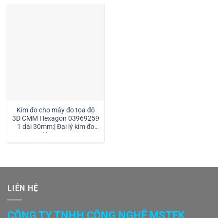
Kim đo cho máy đo tọa độ
3D CMM Hexagon 03969259
1 dài 30mm:| Đại lý kim đo
Hexagon
LIÊN HỆ
CÔNG TY TNHH CÔNG NGHỆ MSTEK