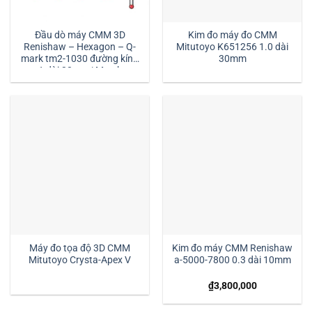
Đầu dò máy CMM 3D
Kim đo máy đo CMM
Renishaw – Hexagon – Q-
Mitutoyo K651256 1.0 dài
mark tm2-1030 đường kính
30mm
1 dài 30mm:| Mstek
Technology
Máy đo tọa độ 3D CMM
Kim đo máy CMM Renishaw
Mitutoyo Crysta-Apex V
a-5000-7800 0.3 dài 10mm
₫
3,800,000