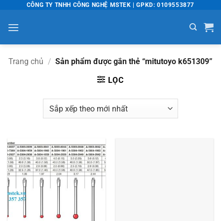
Bỏ
CÔNG TY TNHH CÔNG NGHỆ MSTEK | GPKD: 0109553877
qua
nội
dung
Trang chủ
/
Sản phẩm được gắn thẻ “mitutoyo k651309”
LỌC