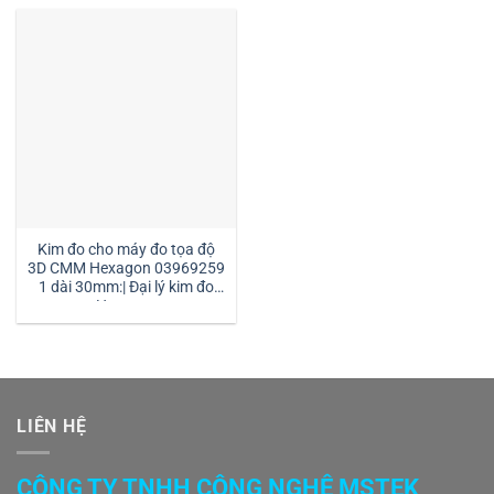
Kim đo cho máy đo tọa độ
3D CMM Hexagon 03969259
1 dài 30mm:| Đại lý kim đo
Hexagon
LIÊN HỆ
CÔNG TY TNHH CÔNG NGHỆ MSTEK