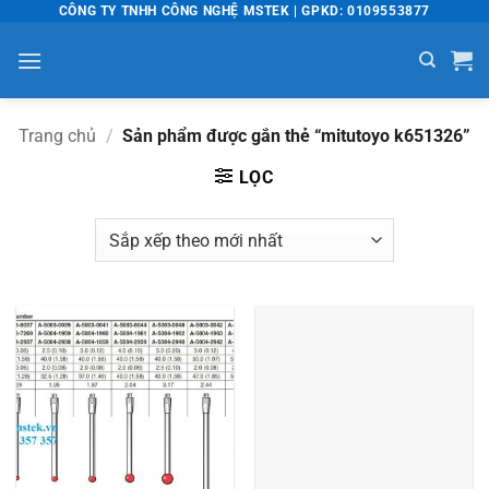
Bỏ
CÔNG TY TNHH CÔNG NGHỆ MSTEK | GPKD: 0109553877
qua
nội
dung
Trang chủ
/
Sản phẩm được gắn thẻ “mitutoyo k651326”
LỌC