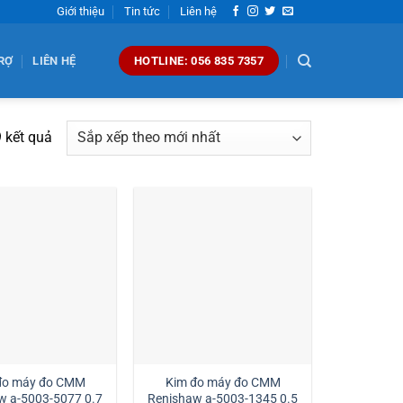
Giới thiệu
Tin tức
Liên hệ
RỢ
LIÊN HỆ
HOTLINE: 056 835 7357
Đã
9 kết quả
sắp
xếp
theo
mới
nhất
đo máy đo CMM
Kim đo máy đo CMM
w a-5003-5077 0.7
Renishaw a-5003-1345 0.5