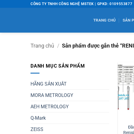
Bỏ
CÔNG TY TNHH CÔNG NGHỆ MSTEK | GPKD: 0109553877
qua
nội
TRANG CHỦ
SẢN 
dung
Trang chủ
/
Sản phẩm được gắn thẻ “REN
DANH MỤC SẢN PHẨM
HÃNG SẢN XUÂT
MORA METROLOGY
AEH METROLOGY
Q-Mark
Đầ
ZEISS
Renis