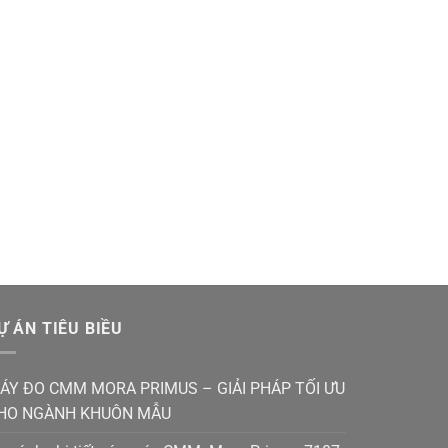
Ự ÁN TIÊU BIỀU
ÁY ĐO CMM MORA PRIMUS – GIẢI PHÁP TỐI ƯU
HO NGÀNH KHUÔN MẪU