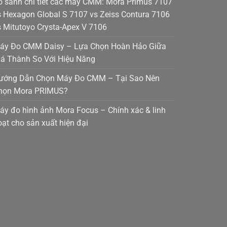
o sánh chi tiết các máy CMM: Mora Primus 7107
s Hexagon Global S 7107 vs Zeiss Contura 7106
s Mitutoyo Crysta-Apex V 7106
áy Đo CMM Daisy – Lựa Chọn Hoàn Hảo Giữa
iá Thành So Với Hiệu Năng
ướng Dẫn Chọn Máy Đo CMM – Tại Sao Nên
họn Mora PRIMUS?
áy đo hình ảnh Mora Focus – Chính xác & linh
oạt cho sản xuất hiện đại