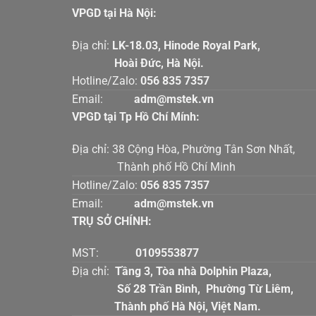
VPGD tại Hà Nội:
Địa chỉ:
LK-18.03, Hinode Royal Par
Hoài Đức, Hà Nội.
Hotline/Zalo:
056 835 7357
Email:
adm@mstek.vn
VPGD tại Tp Hồ Chí Mính:
Địa chỉ: 38 Cộng Hòa, Phường Tân Sơn Nhấ
Thành phố Hồ Chí Minh
Hotline/Zalo:
056 835 7357
Email:
adm@mstek.vn
TRỤ SỞ CHÍNH:
MST:
0109553877
Địa chỉ:
Tầng 3, Tòa nhà Dolphin Plaz
Số 28 Trần Bình, Phường Từ Liê
Thành phố Hà Nội, Việt Nam.