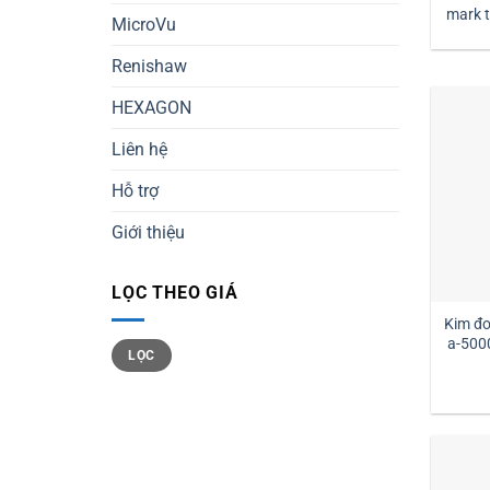
mark tm2-1030 đường kính
MicroVu
1 
Renishaw
HEXAGON
Liên hệ
Hỗ trợ
Giới thiệu
LỌC THEO GIÁ
Kim đ
a-500
Giá
Giá
LỌC
tối
tối
thiểu
đa