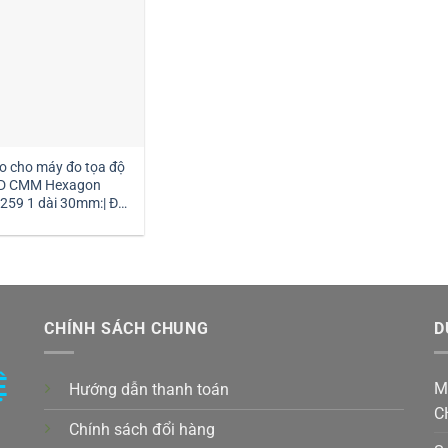
o cho máy đo tọa độ
D CMM Hexagon
259 1 dài 30mm:| Đại
ý kim đo Hexagon
CHÍNH SÁCH CHUNG
D
Ệ
M
Hướng dẫn thanh toán
C
Chính sách đổi hàng