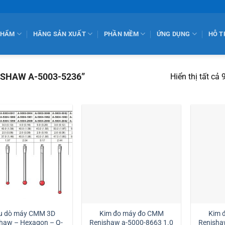
PHẨM
HÃNG SẢN XUẤT
PHẦN MỀM
ỨNG DỤNG
HỖ T
ISHAW A-5003-5236”
Hiển thị tất cả 
u dò máy CMM 3D
Kim đo máy đo CMM
Kim 
haw – Hexagon – Q-
Renishaw a-5000-8663 1.0
Renisha