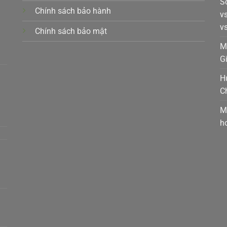
S
Chính sách bảo hành
v
v
Chính sách bảo mật
k,
M
G
H
C
t,
M
h
a,
m,