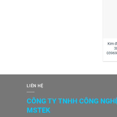
Kim đ
3
03969
l
LIÊN HỆ
CÔNG TY TNHH CÔNG NGH
MSTEK