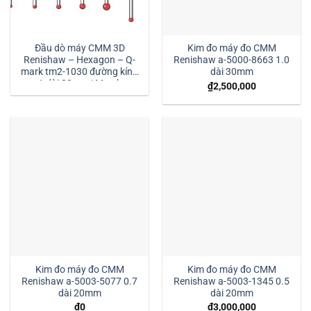
Đầu dò máy CMM 3D
Kim đo máy đo CMM
Renishaw – Hexagon – Q-
Renishaw a-5000-8663 1.0
mark tm2-1030 đường kính
dài 30mm
1 dài 30mm:| Mstek
₫
2,500,000
Technology
Kim đo máy đo CMM
Kim đo máy đo CMM
Renishaw a-5003-5077 0.7
Renishaw a-5003-1345 0.5
dài 20mm
dài 20mm
₫
0
₫
3,000,000