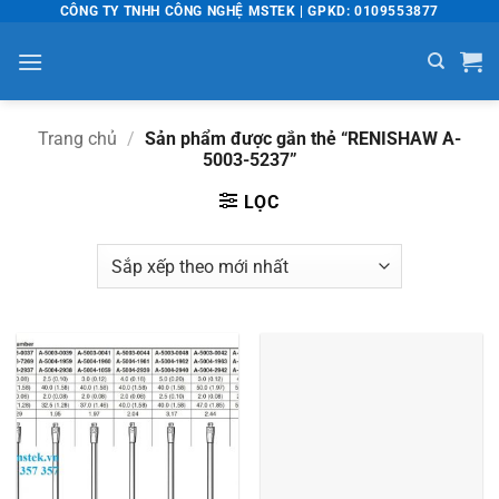
Bỏ
CÔNG TY TNHH CÔNG NGHỆ MSTEK | GPKD: 0109553877
qua
nội
dung
Trang chủ
/
Sản phẩm được gắn thẻ “RENISHAW A-
5003-5237”
LỌC