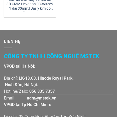
3D CMM Hexagon 03969259
1 dài 30mm:| Đại lý kim đo
Hexagon
LIÊN HỆ
CÔNG TY TNHH CÔNG NGHỆ MSTEK
VPGD tại Hà Nội:
Địa chỉ:
LK-18.03, Hinode Royal Park,
Hoài Đức, Hà Nội.
Hotline/Zalo:
056 835 7357
Email:
adm@mstek.vn
VPGD tại Tp Hồ Chí Mính:
Địa chỉ: 38 Cộng Hòa, Phường Tân Sơn Nhất,