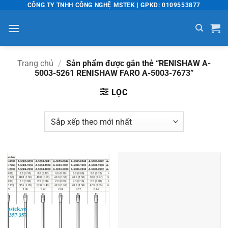
Bỏ
CÔNG TY TNHH CÔNG NGHỆ MSTEK | GPKD: 0109553877
qua
nội
dung
Trang chủ
/
Sản phẩm được gắn thẻ “RENISHAW A-
5003-5261 RENISHAW FARO A-5003-7673”
LỌC