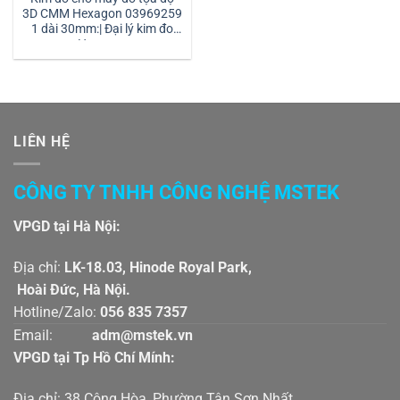
3D CMM Hexagon 03969259
1 dài 30mm:| Đại lý kim đo
Hexagon
LIÊN HỆ
CÔNG TY TNHH CÔNG NGHỆ MSTEK
VPGD tại Hà Nội:
Địa chỉ:
LK-18.03, Hinode Royal Park,
Hoài Đức, Hà Nội.
Hotline/Zalo:
056 835 7357
Email:
adm@mstek.vn
VPGD tại Tp Hồ Chí Mính:
Địa chỉ: 38 Cộng Hòa, Phường Tân Sơn Nhất,