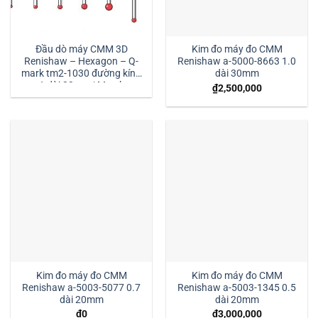
Đầu dò máy CMM 3D
Kim đo máy đo CMM
Renishaw – Hexagon – Q-
Renishaw a-5000-8663 1.0
mark tm2-1030 đường kính
dài 30mm
1 dài 30mm:| Mstek
₫
2,500,000
Technology
Kim đo máy đo CMM
Kim đo máy đo CMM
Renishaw a-5003-5077 0.7
Renishaw a-5003-1345 0.5
dài 20mm
dài 20mm
₫
0
₫
3,000,000