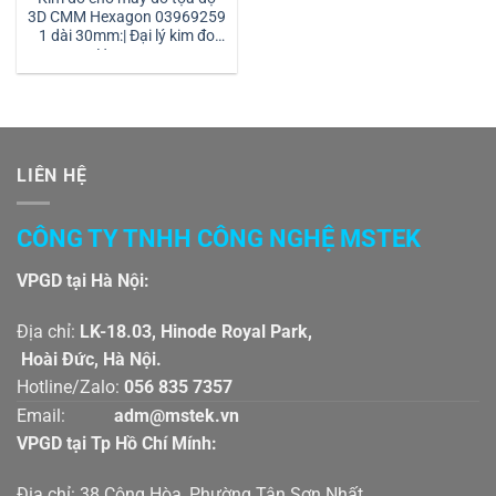
3D CMM Hexagon 03969259
1 dài 30mm:| Đại lý kim đo
Hexagon
LIÊN HỆ
CÔNG TY TNHH CÔNG NGHỆ MSTEK
VPGD tại Hà Nội:
Địa chỉ:
LK-18.03, Hinode Royal Park,
Hoài Đức, Hà Nội.
Hotline/Zalo:
056 835 7357
Email:
adm@mstek.vn
VPGD tại Tp Hồ Chí Mính:
Địa chỉ: 38 Cộng Hòa, Phường Tân Sơn Nhất,