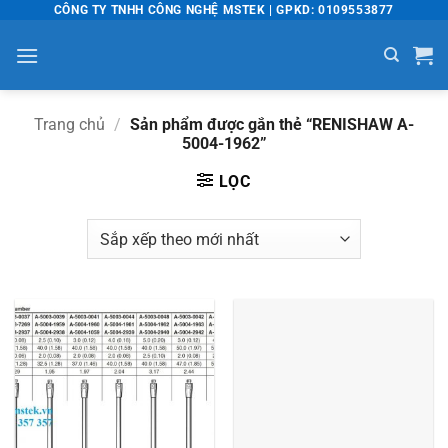
Bỏ
CÔNG TY TNHH CÔNG NGHỆ MSTEK | GPKD: 0109553877
qua
nội
dung
Trang chủ
/
Sản phẩm được gắn thẻ “RENISHAW A-
5004-1962”
LỌC