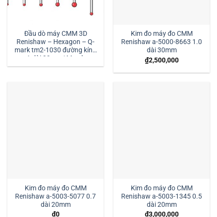
Đầu dò máy CMM 3D
Kim đo máy đo CMM
Renishaw – Hexagon – Q-
Renishaw a-5000-8663 1.0
mark tm2-1030 đường kính
dài 30mm
1 dài 30mm:| Mstek
₫
2,500,000
Technology
Kim đo máy đo CMM
Kim đo máy đo CMM
Renishaw a-5003-5077 0.7
Renishaw a-5003-1345 0.5
dài 20mm
dài 20mm
₫
0
₫
3,000,000