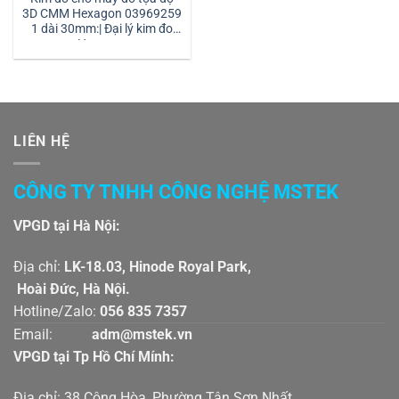
3D CMM Hexagon 03969259
1 dài 30mm:| Đại lý kim đo
Hexagon
LIÊN HỆ
CÔNG TY TNHH CÔNG NGHỆ MSTEK
VPGD tại Hà Nội:
Địa chỉ:
LK-18.03, Hinode Royal Park,
Hoài Đức, Hà Nội.
Hotline/Zalo:
056 835 7357
Email:
adm@mstek.vn
VPGD tại Tp Hồ Chí Mính:
Địa chỉ: 38 Cộng Hòa, Phường Tân Sơn Nhất,