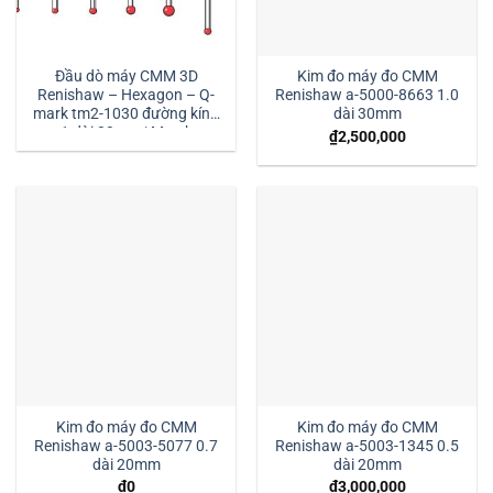
Đầu dò máy CMM 3D
Kim đo máy đo CMM
Renishaw – Hexagon – Q-
Renishaw a-5000-8663 1.0
mark tm2-1030 đường kính
dài 30mm
1 dài 30mm:| Mstek
₫
2,500,000
Technology
Kim đo máy đo CMM
Kim đo máy đo CMM
Renishaw a-5003-5077 0.7
Renishaw a-5003-1345 0.5
dài 20mm
dài 20mm
₫
0
₫
3,000,000