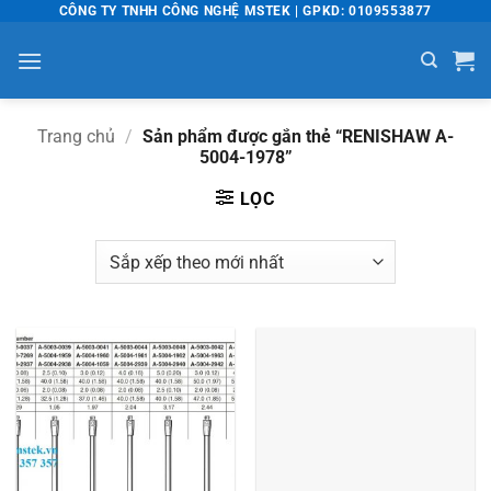
Bỏ
CÔNG TY TNHH CÔNG NGHỆ MSTEK | GPKD: 0109553877
qua
nội
dung
Trang chủ
/
Sản phẩm được gắn thẻ “RENISHAW A-
5004-1978”
LỌC