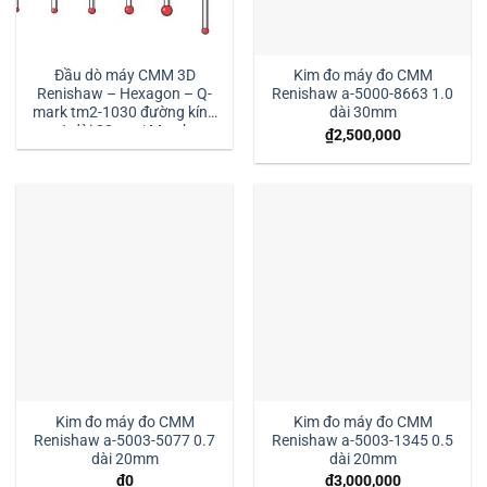
Đầu dò máy CMM 3D
Kim đo máy đo CMM
Renishaw – Hexagon – Q-
Renishaw a-5000-8663 1.0
mark tm2-1030 đường kính
dài 30mm
1 dài 30mm:| Mstek
₫
2,500,000
Technology
Kim đo máy đo CMM
Kim đo máy đo CMM
Renishaw a-5003-5077 0.7
Renishaw a-5003-1345 0.5
dài 20mm
dài 20mm
₫
0
₫
3,000,000