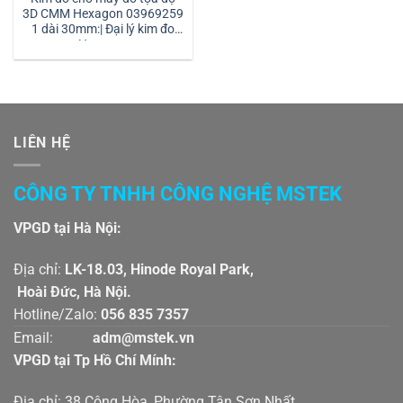
3D CMM Hexagon 03969259
1 dài 30mm:| Đại lý kim đo
Hexagon
LIÊN HỆ
CÔNG TY TNHH CÔNG NGHỆ MSTEK
VPGD tại Hà Nội:
Địa chỉ:
LK-18.03, Hinode Royal Park,
Hoài Đức, Hà Nội.
Hotline/Zalo:
056 835 7357
Email:
adm@mstek.vn
VPGD tại Tp Hồ Chí Mính:
Địa chỉ: 38 Cộng Hòa, Phường Tân Sơn Nhất,