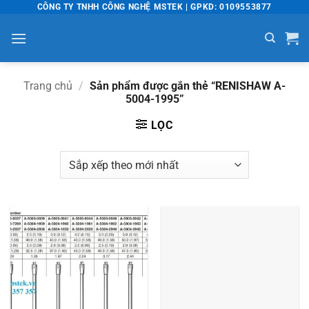
Bỏ
CÔNG TY TNHH CÔNG NGHỆ MSTEK | GPKD: 0109553877
qua
nội
dung
Trang chủ
/
Sản phẩm được gắn thẻ “RENISHAW A-
5004-1995”
LỌC